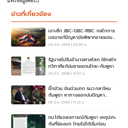
แพร่ข้อมูลต่อไป
ข่าวที่เกี่ยวข้อง
เจาะลึก JBC-GBC-RBC กลไกการ
เจรจาแก้ปัญหาข้อพิพาทชายแดน
ไทย-กัมพูชา
04 มิ.ย. 2568 | 03:26 น.
รัฐบาลไม่รับอำนาจศาลโลก ใช้กลไก
ทวิภาคีแก้ปมชายแดนไทย-กัมพูชา
05 มิ.ย. 2568 | 10:31 น.
บิ๊กอ้วน บินด่วนถก รมว.กลาโหม
กัมพูชา หาทางออกปมปัญหา
ชายแดน
05 มิ.ย. 2568 | 11:23 น.
ทบ.โต้แถลงการณ์กัมพูชา เหตุปะทะ
กันที่ช่องบก ไทยไม่ได้เริ่มก่อน