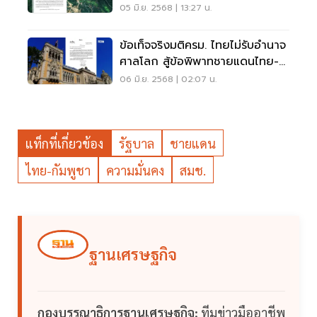
05 มิ.ย. 2568 | 13:27 น.
ข้อเท็จจริงมติครม. ไทยไม่รับอำนาจ
ศาลโลก สู้ข้อพิพาทชายแดนไทย-
กัมพูชา
06 มิ.ย. 2568 | 02:07 น.
แท็กที่เกี่ยวข้อง
รัฐบาล
ชายแดน
ไทย-กัมพูชา
ความมั่นคง
สมช.
ฐานเศรษฐกิจ
กองบรรณาธิการฐานเศรษฐกิจ:
ทีมข่าวมืออาชีพ