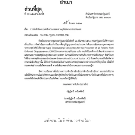
มติครม. ไม่รับอำนาจศาลโลก