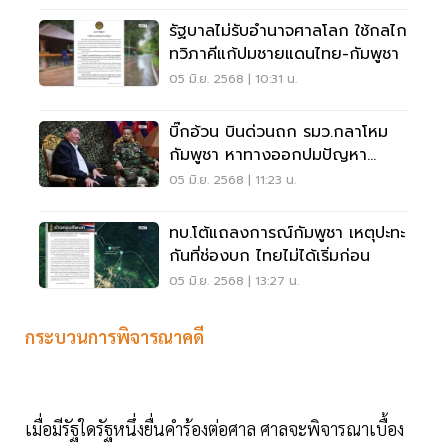
รัฐบาลไม่รับอำนาจศาลโลก ใช้กลไก
ทวิภาคีแก้ปมชายแดนไทย-กัมพูชา
05 มิ.ย. 2568 | 10:31 น.
บิ๊กอ้วน บินด่วนถก รมว.กลาโหม
กัมพูชา หาทางออกปมปัญหา
ชายแดน
05 มิ.ย. 2568 | 11:23 น.
ทบ.โต้แถลงการณ์กัมพูชา เหตุปะทะ
กันที่ช่องบก ไทยไม่ได้เริ่มก่อน
05 มิ.ย. 2568 | 13:27 น.
กระบวนการพิจารณาคดี
เมื่อมีรัฐใดรัฐหนึ่งยื่นคำร้องต่อศาล ศาลจะพิจารณาเบื้อง