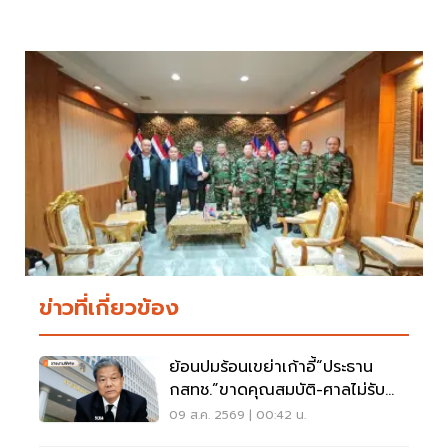
ข่าวที่เกี่ยวข้อง
ย้อนปมร้อนเขย่าเก้าอี้“ประธาน
กสทช.”ขาดคุณสมบัติ-ศาลไม่รับคำ
ฟ้อง
09 ส.ค. 2569 | 00:42 น.