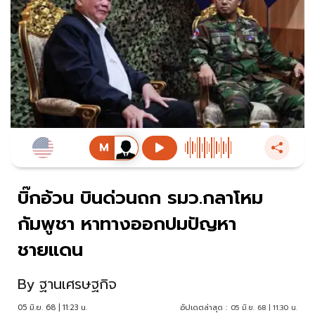
บิ๊กอ้วน บินด่วนถก รมว.กลาโหม
กัมพูชา หาทางออกปมปัญหา
ชายแดน
By
ฐานเศรษฐกิจ
05 มิ.ย. 68 | 11:23 น.
อัปเดตล่าสุด :
05 มิ.ย. 68 | 11:30 น.