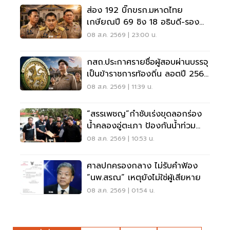
ส่อง 192 บิ๊กขรก.มหาดไทย
เกษียณปี 69 ชิง 18 อธิบดี-รอง
ปลัด-ผู้ว่าฯ
08 ส.ค. 2569 | 23:00 น.
กสถ.ประกาศรายชื่อผู้สอบผ่านบรรจุ
เป็นข้าราชการท้องถิ่น ลอตปี 2568
ใหม่
08 ส.ค. 2569 | 11:39 น.
“สรรเพชญ”กำชับเร่งขุดลอกร่อง
น้ำคลองอู่ตะเภา ป้องกันน้ำท่วม
สงขลา
08 ส.ค. 2569 | 10:53 น.
ศาลปกครองกลาง ไม่รับคำฟ้อง
“นพ.สรณ” เหตุยังไม่ใช่ผู้เสียหาย
08 ส.ค. 2569 | 01:54 น.