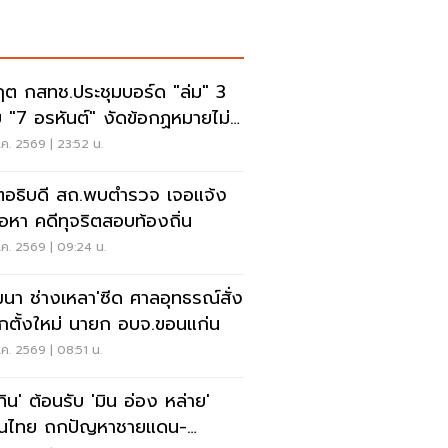
ฤต กสทช.ประชุมบอร์ด "ล่ม" 3
 "7 อรหันต์" งัดข้อกฏหมายไม่มี
รยอมใคร
ค. 2569 | 23:52 น.
ตอธิบดี สถ.พบตำรวจ เจอแจ้ง
้อหา คดีทุจริตสอบท้องถิ่น
ค. 2569 | 09:24 น.
ฒนา ช่างเหลา'ซีด ศาลอุทธรณ์สั่ง
อกตั้งใหม่ นายก อบจ.ขอนแก่น
ค. 2569 | 08:51 น.
ทิน' ต้อนรับ 'มิน อ่อง หล่าย'
อนไทย ถกปัญหาชายแดน-