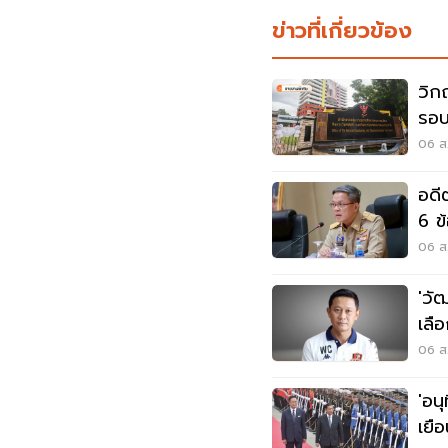
ข่าวที่เกี่ยวข้อง
วิก
รอบ
ใค
06 ส.
อดี
6 ข
06 ส.
'วั
เลื
06 ส.
'อนุ
เยื