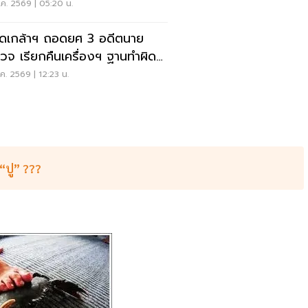
งงาน-การค้า
ค. 2569 | 05:20 น.
ดเกล้าฯ ถอดยศ 3 อดีตนาย
วจ เรียกคืนเครื่องฯ ฐานทำผิด
ัยร้ายแรง
ค. 2569 | 12:23 น.
 “ปู” ???