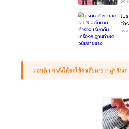
พลั
06 ส.
โปร
ตำร
วิน
05 ส.
ตอนที่ 1 คำสั่งให้ชดใช้ค่าเสียหาย : “ตู่” รังแก