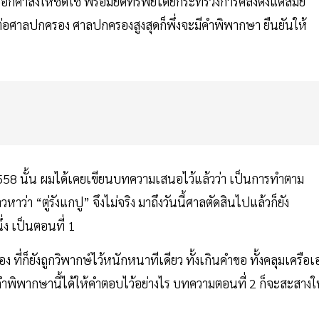
อกคำสั่งให้ชดใช้ พร้อมยึดทรัพย์โดยกระทรวงการคลังตั้งแต่สมัย
งนี้ต่อศาลปกครอง ศาลปกครองสูงสุดก็พึ่งจะมีคำพิพากษา ยืนยันให้
558 นั้น ผมได้เคยเขียนบทความเสนอไว้แล้วว่า เป็นการทำตาม
า “ตู่รังแกปู” จึงไม่จริง มาถึงวันนี้ศาลตัดสินไปแล้วก็ยัง
่ง เป็นตอนที่ 1
่ก็ยังถูกวิพากษ์ไว้หนักหนาทีเดียว ทั้งเกินคำขอ ทั้งคลุมเครือเ
พิพากษานี้ได้ให้คำตอบไว้อย่างไร บทความตอนที่ 2 ก็จะสะสางใ