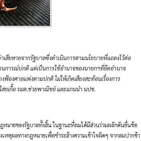
้องค่าเสียหายจากรัฐบาลซึ่งดำเนินการตามนโยบายที่แถลงไว้ต่อ
นการณ์ปกติ แต่เป็นการใช้อำนาจของนายกฯที่ยึดอำนาจ
งฟ้องศาลแพ่งตามปกติ ไม่ให้เกิดเสียงสะท้อนเรื่องการ
 ใสยเกื้อ รมต.ช่วยพาณิชย์ และแกนนำ นปช.
มายของรัฐบาลทั้งสิ้น ในฐานะที่ผมได้มีส่วนร่วมผลักดันยื่นข้อ
ชี้บ่งเหตุผลทางกฎหมายเพื่อชำระล้างความเข้าใจผิดๆ จากลมปากข้า