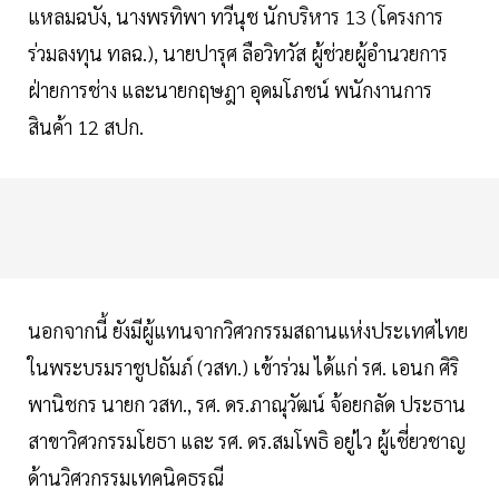
แหลมฉบัง, นางพรทิพา ทวีนุช นักบริหาร 13 (โครงการ
ร่วมลงทุน ทลฉ.), นายปารุศ ลือวิทวัส ผู้ช่วยผู้อำนวยการ
ฝ่ายการช่าง และนายกฤษฎา อุดมโภชน์ พนักงานการ
สินค้า 12 สปก.
นอกจากนี้ ยังมีผู้แทนจากวิศวกรรมสถานแห่งประเทศไทย
ในพระบรมราชูปถัมภ์ (วสท.) เข้าร่วม ได้แก่ รศ. เอนก ศิริ
พานิชกร นายก วสท., รศ. ดร.ภาณุวัฒน์ จ้อยกลัด ประธาน
สาขาวิศวกรรมโยธา และ รศ. ดร.สมโพธิ อยู่ไว ผู้เชี่ยวชาญ
ด้านวิศวกรรมเทคนิคธรณี