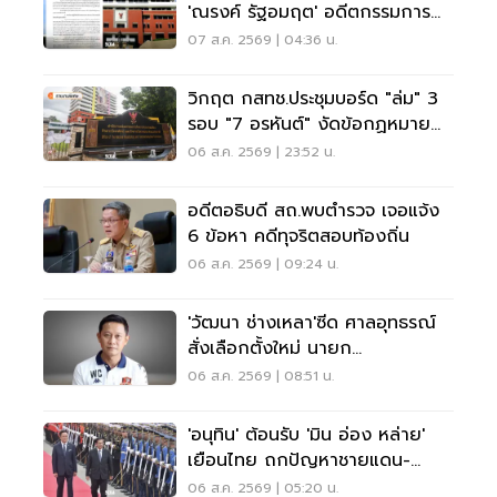
'ณรงค์ รัฐอมฤต' อดีตกรรมการ
สรรหาโต้ข้อวินิจฉัย
07 ส.ค. 2569 | 04:36 น.
วิกฤต กสทช.ประชุมบอร์ด "ล่ม" 3
รอบ "7 อรหันต์" งัดข้อกฏหมาย
ไม่มีใครยอมใคร
06 ส.ค. 2569 | 23:52 น.
อดีตอธิบดี สถ.พบตำรวจ เจอแจ้ง
6 ข้อหา คดีทุจริตสอบท้องถิ่น
06 ส.ค. 2569 | 09:24 น.
'วัฒนา ช่างเหลา'ซีด ศาลอุทธรณ์
สั่งเลือกตั้งใหม่ นายก
อบจ.ขอนแก่น
06 ส.ค. 2569 | 08:51 น.
'อนุทิน' ต้อนรับ 'มิน อ่อง หล่าย'
เยือนไทย ถกปัญหาชายแดน-
พลังงาน-การค้า
06 ส.ค. 2569 | 05:20 น.