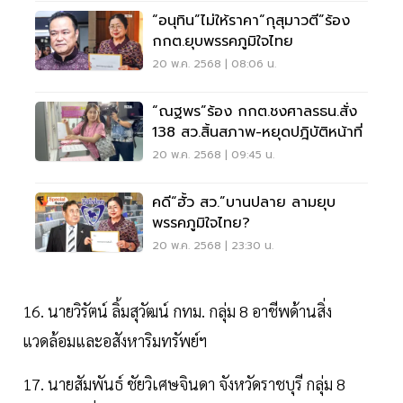
“อนุทิน”ไม่ให้ราคา“กุสุมาวตี”ร้อง
กกต.ยุบพรรคภูมิใจไทย
20 พ.ค. 2568 | 08:06 น.
“ณฐพร”ร้อง กกต.ชงศาลรธน.สั่ง
138 สว.สิ้นสภาพ-หยุดปฎิบัติหน้าที่
20 พ.ค. 2568 | 09:45 น.
คดี“ฮั้ว สว.”บานปลาย ลามยุบ
พรรคภูมิใจไทย?
20 พ.ค. 2568 | 23:30 น.
16. นายวิรัตน์ ลิ้มสุวัฒน์ กทม. กลุ่ม 8 อาชีพด้านสิ่ง
แวดล้อมและอสังหาริมทรัพย์ฯ
17. นายสัมพันธ์ ชัยวิเศษจินดา จังหวัดราชบุรี กลุ่ม 8