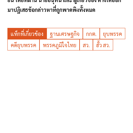
มาปฏิเสธข้อกล่าวหาที่ถูกพาดพิงทั้งหมด
แท็กที่เกี่ยวข้อง
ฐานเศรษฐกิจ
กกต.
ยุบพรรค
คดียุบพรรค
พรรคภูมิใจไทย
สว.
ฮั้ว สว.