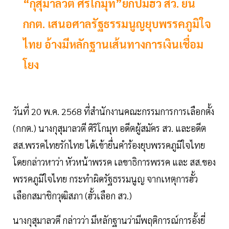
“กุสุมาลวตี ศิริโกมุท”ยกปมฮั้ว สว. ยื่น
กกต. เสนอศาลรัฐธรรมนูญยุบพรรคภูมิใจ
ไทย อ้างมีหลักฐานเส้นทางการเงินเชื่อม
โยง
วันที่ 20 พ.ค. 2568 ที่สำนักงานคณะกรรมการการเลือกตั้ง
(กกต.) นางกุสุมาลวตี ศิริโกมุท อดีตผู้สมัคร สว. และอดีต
สส.พรรคไทยรักไทย ได้เข้ายื่นคำร้องยุบพรรคภูมิใจไทย
โดยกล่าวหาว่า หัวหน้าพรรค เลขาธิการพรรค และ สส.ของ
พรรคภูมิใจไทย กระทำผิดรัฐธรรมนูญ จากเหตุการฮั้ว
เลือกสมาชิกวุฒิสภา (ฮั้วเลือก สว.)
นางกุสุมาลวตี กล่าวว่า มีหลักฐานว่ามีพฤติการณ์การอั้งยี่