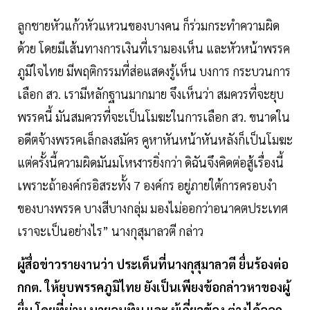
ลูกชายหัวแก้วหัวแหวนของบางคน ก็ร่วมกระทำความผิด
ด้วย โดยมีเส้นทางการเงินที่เรามองเห็น และหัวหน้าพรรค
ภูมิใจไทย มีพฤติกรรมที่ส่อแสดงรู้เห็น บงการ กระบวนการ
เลือก สว. เรามีหลักฐานมากมาย จึงเห็นว่า สมควรที่จะยุบ
พรรคนี้ มันสมควรที่จะเป็นโมฆะในการเลือก สว. ขนาดใน
อดีตจ้างพรรคเล็กลงสมัคร คูหาหันหน้าหันหลังก็เป็นโมฆะ
แต่ครั้งนี้ความผิดมันมโหฬารยิ่งกว่า ดิฉันจึงคิดต่อสู้เรื่องนี้
เพราะถ้าองค์กรอิสระทั้ง 7 องค์กร อยู่ภายใต้การครอบงำ
ของบางพรรค บางสีบางกลุ่ม มองไม่ออกว่าอนาคตประเทศ
เราจะเป็นอย่างไร” นางกุสุมาลวตี กล่าว
ผู้สื่อข่าวรายงานว่า ประเด็นที่นางกุสุมาลวตี ยื่นร้องต่อ
กกต. ให้ยุบพรรคภูมิไทย ยังเป็นเพียงข้อกล่าวหาของผู้
ยื่น โดยที่ผ่าน นายอนุทิน และ ผู้เกี่ยวข้อง ต่างได้ออก