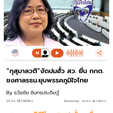
“กุสุมาลวตี”งัดปมฮั้ว สว. ยื่น กกต.
ชงศาลรธน.ยุบพรรคภูมิใจไทย
By
ธวัชชัย อินทรประดิษฐ์
20 พ.ค. 68 | 06:56 น.
อัปเดตล่าสุด :
20 พ.ค. 68 | 08:11 น.