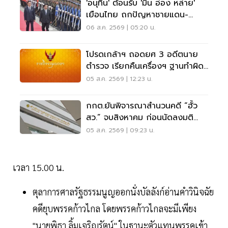
'อนุทิน' ต้อนรับ 'มิน อ่อง หล่าย'
เยือนไทย ถกปัญหาชายแดน-
พลังงาน-การค้า
06 ส.ค. 2569 | 05:20 น.
โปรดเกล้าฯ ถอดยศ 3 อดีตนาย
ตำรวจ เรียกคืนเครื่องฯ ฐานทำผิด
วินัยร้ายแรง
05 ส.ค. 2569 | 12:23 น.
กกต.ยันพิจารณาสำนวนคดี “ฮั้ว
สว.” จบสิงหาคม ก่อนนัดลงมติ
ภายหลัง
05 ส.ค. 2569 | 09:23 น.
เวลา 15.00 น.
ตุลาการศาลรัฐธรรมนูญออกนั่งบัลลังก์อ่านคำวินิจฉัย
คดียุบพรรคก้าวไกล โดยพรรคก้าวไกลจะมีเพียง
"นายพิธา ลิ้มเจริญรัตน์" ในฐานะตัวแทนพรรคเข้า