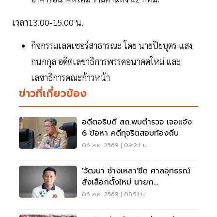
เวลา13.00-15.00 น.
กิจกรรมเลคเชอร์สาธารณะ โดย นายปิยบุตร แสง
กนกกุล อดีตเลขาธิการพรรคอนาคตใหม่ และ
เลขาธิการคณะก้าวหน้า
ข่าวที่เกี่ยวข้อง
อดีตอธิบดี สถ.พบตำรวจ เจอแจ้ง
6 ข้อหา คดีทุจริตสอบท้องถิ่น
06 ส.ค. 2569 | 09:24 น.
'วัฒนา ช่างเหลา'ซีด ศาลอุทธรณ์
สั่งเลือกตั้งใหม่ นายก
อบจ.ขอนแก่น
06 ส.ค. 2569 | 08:51 น.