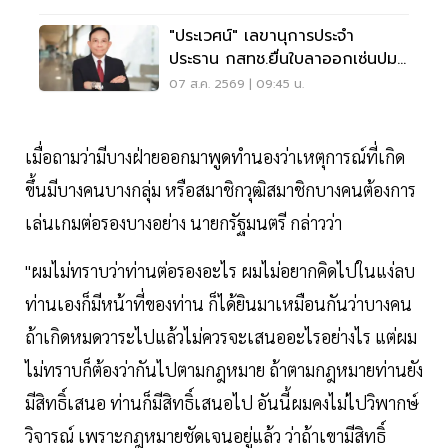
"ประเวศน์" เลขานุการประจำ
ประธาน กสทช.ยื่นใบลาออกเซ่นปม
คุณสมบัตินพ.สรณ
07 ส.ค. 2569 | 09:45 น.
เมื่อถามว่ามีบางฝ่ายออกมาพูดทำนองว่าเหตุการณ์ที่เกิด
ขึ้นมีบางคนบางกลุ่ม หรือสมาชิกวุฒิสมาชิกบางคนต้องการ
เล่นเกมต่อรองบางอย่าง นายกรัฐมนตรี กล่าวว่า
"ผมไม่ทราบว่าท่านต่อรองอะไร ผมไม่อยากคิดไปในแง่ลบ
ท่านเองก็มีหน้าที่ของท่าน ก็ได้ยินมาเหมือนกันว่าบางคน
ถ้าเกิดหมดวาระไปแล้วไม่ควรจะเสนออะไรอย่างไร แต่ผม
ไม่ทราบก็ต้องว่ากันไปตามกฎหมาย ถ้าตามกฎหมายท่านยัง
มีสิทธิ์เสนอ ท่านก็มีสิทธิ์เสนอไป อันนี้ผมคงไม่ไปวิพากษ์
วิจารณ์ เพราะกฎหมายชัดเจนอยู่แล้ว ว่าถ้าเขามีสิทธิ์