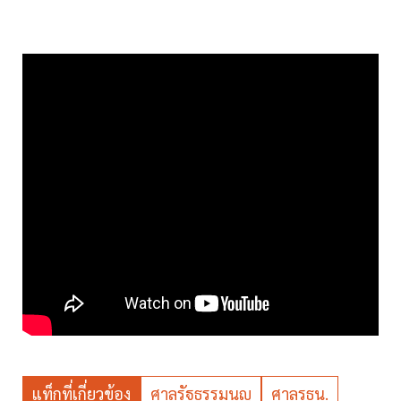
แท็กที่เกี่ยวข้อง
ศาลรัฐธรรมนูญ
ศาลรธน.