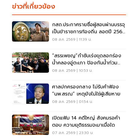
ข่าวที่เกี่ยวข้อง
กสถ.ประกาศรายชื่อผู้สอบผ่านบรรจุ
เป็นข้าราชการท้องถิ่น ลอตปี 2568
ใหม่
08 ส.ค. 2569 | 11:39 น.
“สรรเพชญ”กำชับเร่งขุดลอกร่อง
น้ำคลองอู่ตะเภา ป้องกันน้ำท่วม
สงขลา
08 ส.ค. 2569 | 10:53 น.
ศาลปกครองกลาง ไม่รับคำฟ้อง
“นพ.สรณ” เหตุยังไม่ใช่ผู้เสียหาย
08 ส.ค. 2569 | 01:54 น.
เปิดแฟ้ม 14 คดีใหญ่ สังคมรอคำ
ตอบ ความยุติธรรมจะมาเมื่อใด
07 ส.ค. 2569 | 23:30 น.