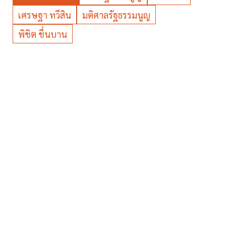
เศรษฐา ทวีสิน
มติศาลรัฐธรรมนูญ
พิชิต ชื่นบาน