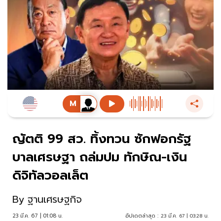
ญัตติ 99 สว. ทิ้งทวน ซักฟอกรัฐ
บาลเศรษฐา ถล่มปม ทักษิณ-เงิน
ดิจิทัลวอลเล็ต
By
ฐานเศรษฐกิจ
23 มี.ค. 67 | 01:08 น.
อัปเดตล่าสุด :
23 มี.ค. 67 | 03:28 น.