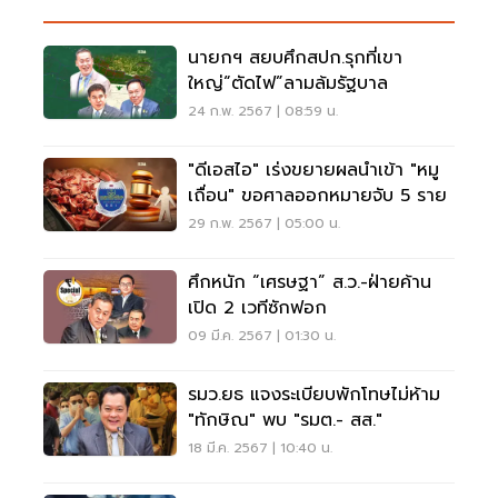
นายกฯ สยบศึกสปก.รุกที่เขา
ใหญ่“ตัดไฟ”ลามล้มรัฐบาล
24 ก.พ. 2567 | 08:59 น.
"ดีเอสไอ" เร่งขยายผลนำเข้า "หมู
เถื่อน" ขอศาลออกหมายจับ 5 ราย
29 ก.พ. 2567 | 05:00 น.
ศึกหนัก “เศรษฐา” ส.ว.-ฝ่ายค้าน
เปิด 2 เวทีซักฟอก
09 มี.ค. 2567 | 01:30 น.
รมว.ยธ แจงระเบียบพักโทษไม่ห้าม
"ทักษิณ" พบ "รมต.- สส."
18 มี.ค. 2567 | 10:40 น.