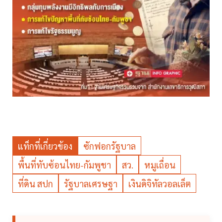
แท็กที่เกี่ยวข้อง
ซักฟอกรัฐบาล
พื้นที่ทับซ้อนไทย-กัมพูชา
สว.
หมูเถื่อน
ที่ดิน สปก
รัฐบาลเศรษฐา
เงินดิจิทัลวอลเล็ต