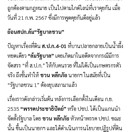
ถูกต้องตามกฎหมาย เป็นไปตามไกด์ไลน์ที่เราคุยกัน เมื่อ
วันที่ 21 ก.พ. 2567 ซึ่งมีการพูดคุยกันดีอยู่แล้ว
ย้อนสปก.ล้ม“รัฐบาลชวน”
ปัญหาเรื่องที่ดิน
ส.ป.ก.4-01
ที่บานปลายกลายเป็นน้ำผึ้ง
หยดเดียว
“ล้มรัฐบาล”
เคยเกิดมาในอดีตจากกรณีมีการ
จัดสรร “ที่ ส.ป.ก.” ให้กับคนรวย ที่ไม่ได้เป็นเกษตรกรตัว
จริง ถึงขั้นทำให้
ชวน หลีกภัย
นายกฯ ในสมัยที่เป็น
“รัฐบาลชวน 1” ต้องยุบสภามาแล้ว
เรื่องราวดังกล่าวเริ่มต้น หลังการเลือกตั้งในเดือน ก.ย.
2535
“พรรคประชาธิปัตย์”
หรือ ปชป. ได้เป็นแกนนำ
จัดตั้งรัฐบาล โดย
ชวน หลีกภัย
หัวหน้าพรรค ปชป. ขณะ
นั้น ขึ้นเป็นนายกฯ และได้ดำเนินการนโยบายปฏิรูปที่ดิน