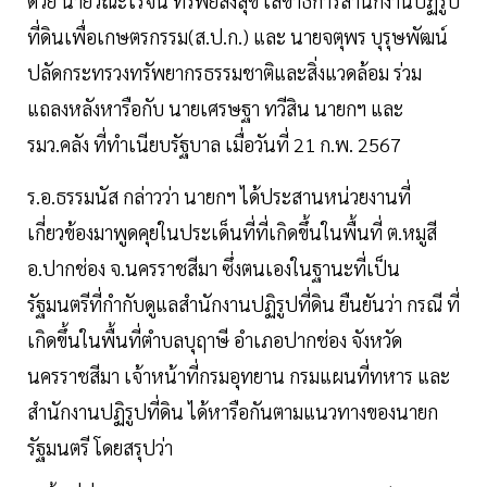
ด้วย นายวิณะโรจน์ ทรัพย์ส่งสุข เลขาธิการสำนักงานปฏิรูป
ที่ดินเพื่อเกษตรกรรม(ส.ป.ก.) และ นายจตุพร บุรุษพัฒน์
ปลัดกระทรวงทรัพยากรธรรมชาติและสิ่งแวดล้อม ร่วม
แถลงหลังหารือกับ นายเศรษฐา ทวีสิน นายกฯ และ
รมว.คลัง ที่ทำเนียบรัฐบาล เมื่อวันที่ 21 ก.พ. 2567
ร.อ.ธรรมนัส กล่าวว่า นายกฯ ได้ประสานหน่วยงานที่
เกี่ยวข้องมาพูดคุยในประเด็นที่ที่เกิดขึ้นในพื้นที่ ต.หมูสี
อ.ปากช่อง จ.นครราชสีมา ซึ่งตนเองในฐานะที่เป็น
รัฐมนตรีที่กำกับดูแลสำนักงานปฏิรูปที่ดิน ยืนยันว่า กรณี ที่
เกิดขึ้นในพื้นที่ตำบลบุฤาษี อำเภอปากช่อง จังหวัด
นครราชสีมา เจ้าหน้าที่กรมอุทยาน กรมแผนที่ทหาร และ
สำนักงานปฏิรูปที่ดิน ได้หารือกันตามแนวทางของนายก
รัฐมนตรี โดยสรุปว่า