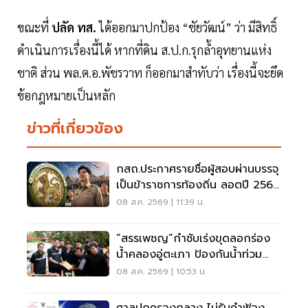
ขณะที่
ปลัด ทส.
ได้ออกมาปกป้อง “ชัยวัฒน์” ว่า มีสิทธิ์
ดำเนินการเรื่องนี้ได้ หากที่ดิน ส.ป.ก.รุกล้ำอุทยานแห่ง
ชาติ ส่วน พล.ต.อ.พัชรวาท ก็ออกมาสำทับว่า เรื่องนี้จะยึด
ข้อกฎหมายเป็นหลัก
ข่าวที่เกี่ยวข้อง
กสถ.ประกาศรายชื่อผู้สอบผ่านบรรจุ
เป็นข้าราชการท้องถิ่น ลอตปี 2568
ใหม่
08 ส.ค. 2569 | 11:39 น.
“สรรเพชญ”กำชับเร่งขุดลอกร่อง
น้ำคลองอู่ตะเภา ป้องกันน้ำท่วม
สงขลา
08 ส.ค. 2569 | 10:53 น.