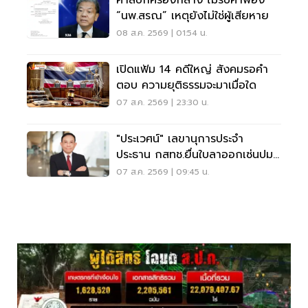
ศาลปกครองกลาง ไม่รับคำฟ้อง
“นพ.สรณ” เหตุยังไม่ใช่ผู้เสียหาย
08 ส.ค. 2569 | 01:54 น.
เปิดแฟ้ม 14 คดีใหญ่ สังคมรอคำ
ตอบ ความยุติธรรมจะมาเมื่อใด
07 ส.ค. 2569 | 23:30 น.
"ประเวศน์" เลขานุการประจำ
ประธาน กสทช.ยื่นใบลาออกเซ่นปม
คุณสมบัตินพ.สรณ
07 ส.ค. 2569 | 09:45 น.