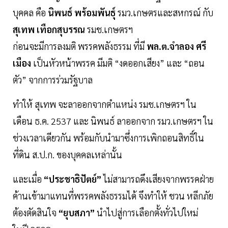
บุคคล คือ
นิพนธ์ พร้อมพันธุ์
รมว.เกษตรและสหกรณ์ กับ
สุเทพ เทือกสุบรรณ
รมช.เกษตรฯ
ก่อนจะมีการลงมติ พรรคพลังธรรม ที่มี
พล.ต.จำลอง ศรี
เมือง
เป็นหัวหน้าพรรค มีมติ “งดออกเสียง” และ “ถอน
ตัว” จากการร่วมรัฐบาล
ทำให้ สุเทพ จะลาออกจากตำแหน่ง รมช.เกษตรฯ ใน
เดือน ธ.ค. 2537 และ นิพนธ์ ลาออกจาก รมว.เกษตรฯ ใน
ช่วงเวลาเดียวกัน พร้อมกับนำมาซึ่งการเพิกถอนสิทธิ์ใน
ที่ดิน ส.ป.ก. ของบุคคลเหล่านั้น
และเมื่อ
“ประชาธิปัตย์”
ไม่สามารถดึงเสียงจากพรรคฝ่าย
ค้านเข้ามาแทนที่พรรคพลังธรรมได้ จึงทำให้ ชวน หลีกภัย
ต้องตัดสินใจ
“ยุบสภา”
นำไปสู่การเลือกตั้งทั่วไปใหม่