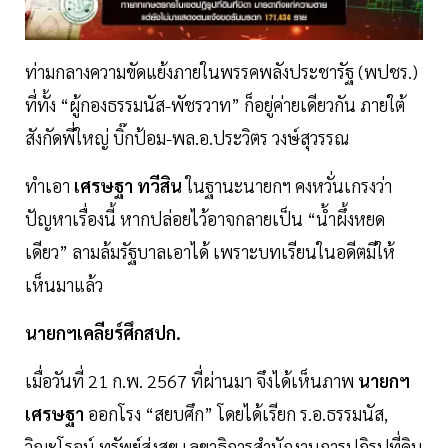
ท่ามกลางความขัดแย้งภายในพรรคพลังประชารัฐ (พปชร.)
ที่ทั้ง “ผู้กองธรรมนัส-พัชรวาท” ก็อยู่ค่ายเดียวกัน ภายใต้
สังกัดพี่ใหญ่ บิ๊กป้อม-พล.อ.ประวิตร วงษ์สุวรรณ
ทำเอา
เศรษฐา ทวีสิน
ในฐานะนายกฯ คงหวั่นเกรงว่า
ปัญหาเรื่องนี้ หากปล่อยไว้อาจกลายเป็น “น้ำผึ้งหยด
เดียว” ลามล้มรัฐบาลเอาได้ เพราะบทเรียนในอดีตมีให้
เห็นมาแล้ว
นายกฯเคลียร์ศึกสปก.
เมื่อวันที่ 21 ก.พ. 2567 ที่ผ่านมา จึงได้เห็นภาพ
นายกฯ
เศรษฐา
ออกโรง “สยบศึก” โดยได้เรียก ร.อ.ธรรมนัส,
วิณะโรจน์ ทรัพย์ส่งสุข เลขาธิการสำนักงานการปฏิรูปที่ดิน