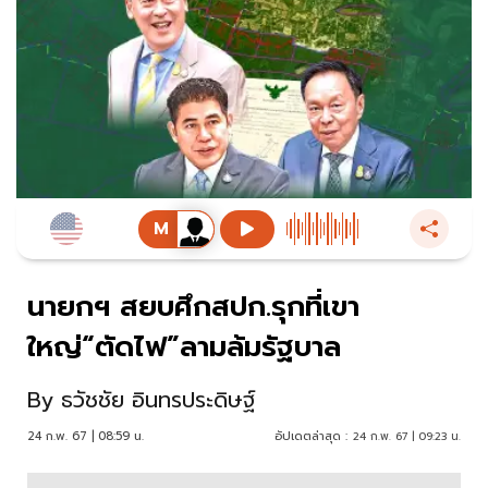
นายกฯ สยบศึกสปก.รุกที่เขา
ใหญ่“ตัดไฟ”ลามล้มรัฐบาล
By
ธวัชชัย อินทรประดิษฐ์
24 ก.พ. 67 | 08:59 น.
อัปเดตล่าสุด :
24 ก.พ. 67 | 09:23 น.