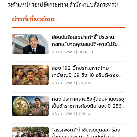
รงตําแหน่ง รองปลัดกระทรวง สํานักงานปลัดกระทรวง
ข่าวที่เกี่ยวข้อง
ย้อนปมร้อนเขย่าเก้าอี้“ประธาน
กสทช.”ขาดคุณสมบัติ-ศาลไม่รับคำ
ฟ้อง
09 ส.ค. 2569 | 00:42 น.
ส่อง 192 บิ๊กขรก.มหาดไทย
เกษียณปี 69 ชิง 18 อธิบดี-รอง
ปลัด-ผู้ว่าฯ
08 ส.ค. 2569 | 23:00 น.
กสถ.ประกาศรายชื่อผู้สอบผ่านบรรจุ
เป็นข้าราชการท้องถิ่น ลอตปี 2568
ใหม่
08 ส.ค. 2569 | 11:39 น.
“สรรเพชญ”กำชับเร่งขุดลอกร่อง