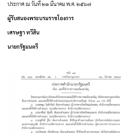
ประกาศ ณ วันที่ ๒๑ มีนาคม พ.ศ. ๒๕๖๗
ผู้รับสนองพระบรมราชโองการ
เศรษฐา ทวีสิน
นายกรัฐมนตรี