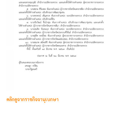
คลิกดูจากราชกิจจานุเบกษา