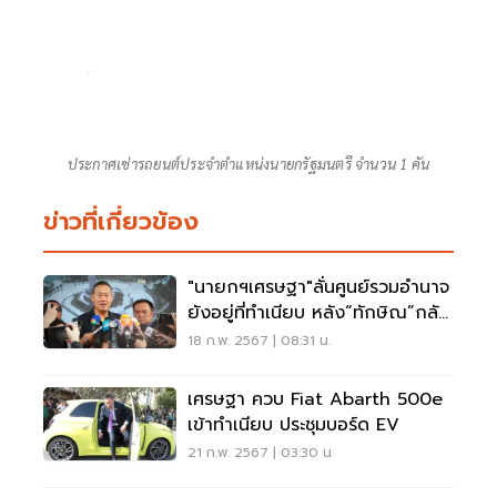
ประกาศเช่ารถยนต์ประจำตำแหน่งนายกรัฐมนตรี จำนวน 1 คัน
ข่าวที่เกี่ยวข้อง
"นายกฯเศรษฐา"ลั่นศูนย์รวมอำนาจ
ยังอยู่ที่ทำเนียบ หลัง“ทักษิณ”กลับ
บ้าน
18 ก.พ. 2567 | 08:31 น.
เศรษฐา ควบ Fiat Abarth 500e
เข้าทำเนียบ ประชุมบอร์ด EV
21 ก.พ. 2567 | 03:30 น.