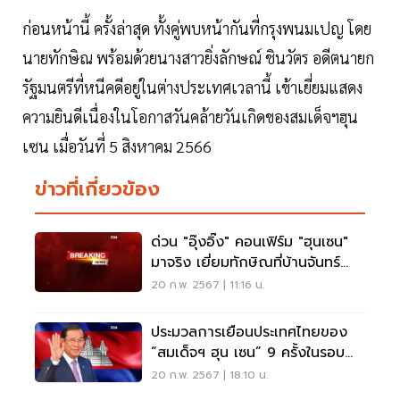
ก่อนหน้านี้ ครั้งล่าสุด ทั้งคู่พบหน้ากันที่กรุงพนมเปญ โดย
นายทักษิณ พร้อมด้วยนางสาวยิ่งลักษณ์ ชินวัตร อดีตนายก
รัฐมนตรีที่หนีคดีอยู่ในต่างประเทศเวลานี้ เข้าเยี่ยมแสดง
ความยินดีเนื่องในโอกาสวันคล้ายวันเกิดของสมเด็จฯฮุน
เซน เมื่อวันที่ 5 สิงหาคม 2566
ข่าวที่เกี่ยวข้อง
ด่วน "อุ๊งอิ๊ง" คอนเฟิร์ม "ฮุนเซน"
มาจริง เยี่ยมทักษิณที่บ้านจันทร์
ส่องหล้า
20 ก.พ. 2567 | 11:16 น.
ประมวลการเยือนประเทศไทยของ
“สมเด็จฯ ฮุน เซน” 9 ครั้งในรอบ
23 ปี
20 ก.พ. 2567 | 18:10 น.