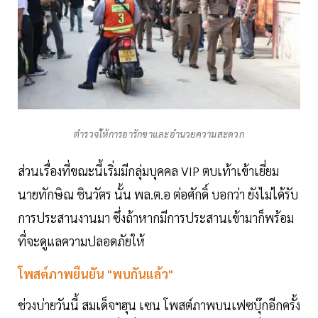
ตำรวจใ้ห้การอารักขาและอำนวยความสะดวก
ส่วนเรื่องที่ขณะนี้เริ่มมีกลุ่มบุคคล VIP ตบเท้าเข้าเยี่ยม
นายทักษิณ ชินวัตร นั้น พล.ต.อ ต่อศักดิ์ บอกว่า ยังไม่ได้รับ
การประสานงานมา ซึ่งถ้าหากมีการประสานเข้ามาก็พร้อม
ที่จะดูแลความปลอดภัยให้
โพสต์ภาพยืนยัน "พบกันแล้ว"
ช่วงบ่ายวันนี้ สมเด็จฯฮุน เซน โพสต์ภาพบนเฟซบุ๊กอีกครั้ง