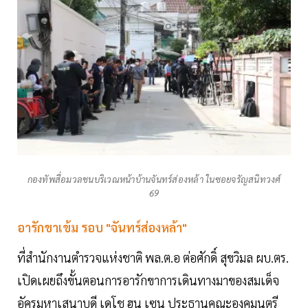
กองทัพสื่อมวลชนบริเวณหน้าบ้านจันทร์ส่องหล้า ในซอยจรัญสนิทวงศ์
69
อารักขาเข้ม รอบ "จันทร์ส่องหล้า"
ที่สำนักงานตำรวจแห่งชาติ พล.ต.อ ต่อศักดิ์ สุขวิมล ผบ.ตร.
เปิดเผยถึงขั้นตอนการอารักขาการเดินทางมาของสมเด็จ
อัครมหาเสนาบดี เดโช ฮุน เซน ประธานคณะองคมนตรี