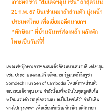
เกาะติดข่าว "สมเด็จฯฮุน เซน" ล่าสุดวันนี้
21 ก.พ. 67 บินเช่าเหมาลำส่วนตัว มุ่งหน้า
ประเทศไทย เพื่อเยี่ยมอดีตนายกฯ
“ทักษิณ” ที่บ้านจันทร์ส่องหล้า หลังพัก
โทษเป็นวันที่สี่
เพจเฟซบุ๊กทางการของสมเด็จอัครมหาเสนาบดี เดโช ฮุน
เซน ประธานองคมนตรี อดีตนายกรัฐมนตรีกัมพูชา
Somdech Hun Sen of Cambodia โพสต์ภาพส่วนตัว
ขณะสมเด็จฯฮุน เซน กำลังนั่งเครื่องบินในชุดสูทสีเข้ม
พร้อมแว่นดำ ระบุข้อความแปลเป็นไทยได้ว่า กำลังเดิน
ทางไปกรุงเทพฯ เพื่อเยี่ยมทักษิณ ชินวัตร อดีตนายก