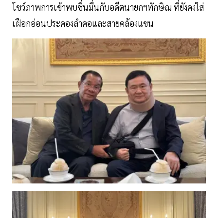
โชว์ภาพการเข้าพบชื่นมื่นกับอดีตนายกฯทักษิณ ที่ยังคงใส่
เฝือกอ่อนประคองลำคอและสายคล้องแขน