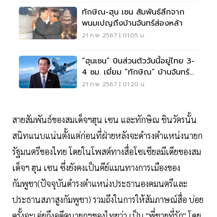
ทักษิณ-ฮุน เซน สัมพันธ์ลึกจาก
พนมเปญถึงบ้านจันทร์ส่องหล้า
21 ก.พ. 2567 | 01:05 น.
“ฮุนเซน” บินส่วนตัววันนี้อยู่ไทย 3-
4 ชม. เยี่ยม “ทักษิณ” บ้านจันทร์
ส่องหล้า
21 ก.พ. 2567 | 01:20 น.
สายสัมพันธ์ของสมเด็จฯฮุน เซน และทักษิณ ชินวัตรนั้น
สนิทแนบแน่นตั้งแต่ก่อนที่ฝ่ายหลังจะดำรงตำแหน่งนายก
รัฐมนตรีของไทย โดยในโพสต์ทางสื่อโซเชียลมีเดียของสม
เด็จฯ ฮุน เซน ซึ่งยังคงเป็นคีย์แมนทางการเมืองของ
กัมพูชา(ปัจจุบันดำรงตำแหน่งประธานองคมนตรีและ
ประธานสภาสูงกัมพูชา) รวมถึงในการให้สัมภาษณ์สื่อ บ่อย
ครั้งจะเอ่ยถึงอดีตนายกฯของไทยว่า เป็น "พี่ชายที่รัก" โดย