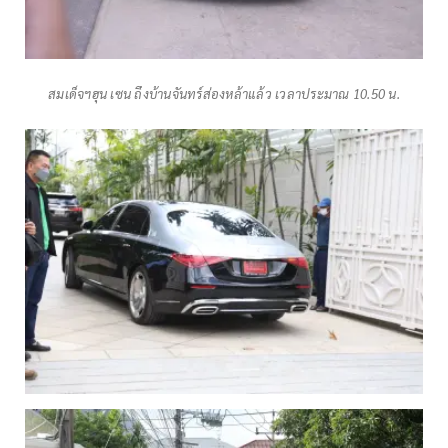
สมเด็จฯฮุน เซน ถึงบ้านจันทร์ส่องหล้าแล้ว เวลาประมาณ 10.50 น.