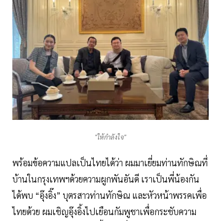
"ให้กำลังใจ"
พร้อมข้อความแปลเป็นไทยได้ว่า ผมมาเยี่ยมท่านทักษิณที่
บ้านในกรุงเทพฯด้วยความผูกพันอันดี เราเป็นพี่น้องกัน
ได้พบ “อุ๊งอิ๊ง” บุตรสาวท่านทักษิณ และหัวหน้าพรรคเพื่อ
ไทยด้วย ผมเชิญอุ๊งอิ้งไปเยือนกัมพูชาเพื่อกระชับความ