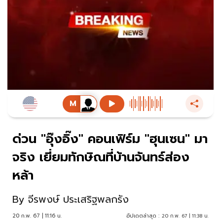
ด่วน "อุ๊งอิ๊ง" คอนเฟิร์ม "ฮุนเซน" มา
จริง เยี่ยมทักษิณที่บ้านจันทร์ส่อง
หล้า
By
จีรพงษ์ ประเสริฐพลกรัง
20 ก.พ. 67 | 11:16 น.
อัปเดตล่าสุด :
20 ก.พ. 67 | 11:38 น.