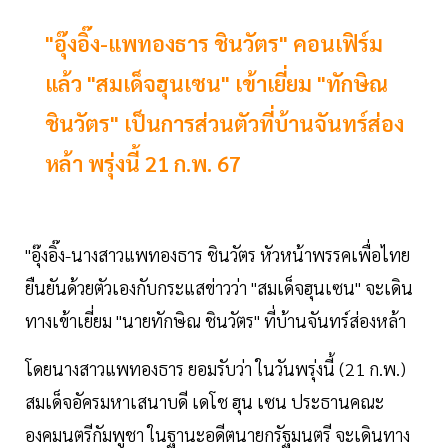
"อุ๊งอิ๊ง-แพทองธาร ชินวัตร" คอนเฟิร์ม
แล้ว "สมเด็จฮุนเซน" เข้าเยี่ยม "ทักษิณ
ชินวัตร" เป็นการส่วนตัวที่บ้านจันทร์ส่อง
หล้า พรุ่งนี้ 21 ก.พ. 67
"อุ๊งอิ๊ง-นางสาวแพทองธาร ชินวัตร หัวหน้าพรรคเพื่อไทย
ยืนยันด้วยตัวเองกับกระแสข่าวว่า "สมเด็จฮุนเซน" จะเดิน
ทางเข้าเยี่ยม "นายทักษิณ ชินวัตร" ที่บ้านจันทร์ส่องหล้า
โดยนางสาวแพทองธาร ยอมรับว่า ในวันพรุ่งนี้ (21 ก.พ.)
สมเด็จอัครมหาเสนาบดี เดโช ฮุน เซน ประธานคณะ
องคมนตรีกัมพูชา​ ในฐานะอดีตนายกรัฐมนตรี จะเดินทาง