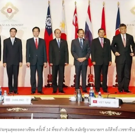
ะชุมสุดยอดอาเซียน ครั้งที่ 14 ที่ชะอำ-หัวหิน สมัยรัฐบาลนายกฯ อภิสิทธิ์ เวชชาชีว