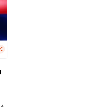
น
 น.