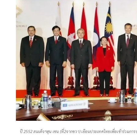
ปี 2552 สมเด็จฯฮุน เซน (ที่2จากขวา) เยือนประเทศไทยเพื่อเข้าร่วมการปร