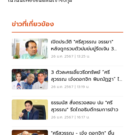
ข่าวที่เกี่ยวข้อง
เปิดประวัติ "ศรีสุวรรณ จรรยา"
หลังถูกรวบตัวปมข่มขู่รีดเงิน 3
ล้าน
26 ม.ค. 2567 | 13:25 น.
3 ตัวละครเอี่ยวรีดทรัพย์ “ศรี
สุวรรณ เจ๋งดอกจิก พิมณัฏฐา” ไร้
ข้อมูลทำธุรกิจ
26 ม.ค. 2567 | 13:19 น.
ธรรมนัส สั่งตรวจสอบ ปม "ศรี
สุวรรณ" รีดไถอธิบดีกรมการข้าว
26 ม.ค. 2567 | 16:17 น.
"ศรีสุวรรณ - เจ๋ง ดอกจิก" ยื่น