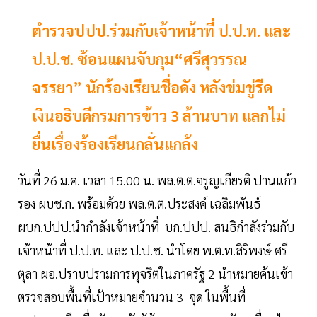
ตำรวจปปป.ร่วมกับเจ้าหน้าที่ ป.ป.ท. และ
ป.ป.ช. ซ้อนแผนจับกุม“ศรีสุวรรณ
จรรยา” นักร้องเรียนชื่อดัง หลังข่มขู่รีด
เงินอธิบดีกรมการข้าว 3 ล้านบาท แลกไม่
ยื่นเรื่องร้องเรียนกลั่นแกล้ง
วันที่ 26 ม.ค. เวลา 15.00 น. พล.ต.ต.จรูญเกียรติ ปานแก้ว
รอง ผบช.ก. พร้อมด้วย พล.ต.ต.ประสงค์ เฉลิมพันธ์
ผบก.ปปป.นำกำลังเจ้าหน้าที่ บก.ปปป. สนธิกำลังร่วมกับ
เจ้าหน้าที่ ป.ป.ท. และ ป.ป.ช. นำโดย พ.ต.ท.สิริพงษ์ ศรี
ตุลา ผอ.ปราบปรามการทุจริตในภาครัฐ 2 นำหมายค้นเข้า
ตรวจสอบพื้นที่เป้าหมายจำนวน 3 จุด ในพื้นที่