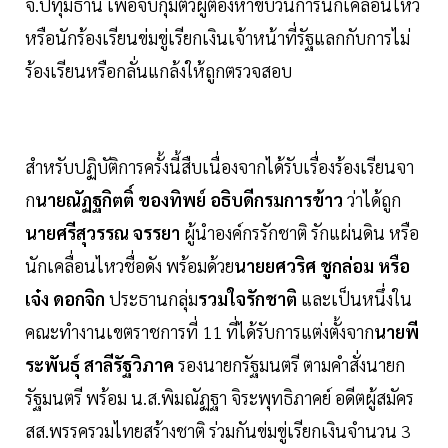
จ.ปทุมธานี เพื่อจับกุมตัวผู้ต้องหาขบวนการนักเคลื่อนไหว
หรือนักร้องเรียนข่มขู่เรียกเงินเจ้าหน้าที่รัฐแลกกับการไม่
ร้องเรียนหรือกลั่นแกล้งให้ถูกตรวจสอบ
สำหรับปฏิบัติการครั้งนี้สืบเนื่องจากได้รับเรื่องร้องเรียนจา
ก
นายณัฏฐกิตติ์ ของทิพย์ อธิบดีกรมการข้าว
ว่าได้ถูก
นายศรีสุวรรณ จรรยา
ผู้นำองค์กรรักชาติ รักแผ่นดิน หรือ
นักเคลื่อนไหวชื่อดัง พร้อมด้วย
นายยศวริศ ชูกล่อม หรือ
เจ๋ง ดอกจิก
ประธานกลุ่ม
รวมใจรักชาติ
และเป็นหนึ่งใน
คณะทำงานเขตราชการที่ 11 ที่ได้รับการแต่งตั้งจาก
นายพี
ระพันธุ์ สาลีรัฐวิภาค
รองนายกรัฐมนตรี ตามคำสั่งนายก
รัฐมนตรี พร้อม น.ส.พิมณัฏฐา จิระพุทธิภาคย์ อดีตผู้สมัคร
สส.พรรครวมไทยสร้างชาติ ร่วมกันข่มขู่เรียกเงินจำนวน 3