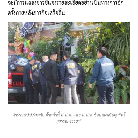
จะมีการแถลงข่าวชี้แจงรายละเอียดอย่างเป็นทางการอีก
ครั้งภายหลังภารกิจเสร็จสิ้น
ตำรวจปปป.ร่วมกับเจ้าหน้าที่ ป.ป.ท. และ ป.ป.ช. ซ้อนแผนจับกุม“ศรี
สุวรรณ จรรยา”