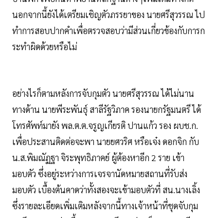
นอกจากนี้ยังได้เตรียมเชิญตัวภรรยาของ นายศรีสุวรรณ ไป
ทำการสอบปากคำเพื่อตรวจสอบว่ามีส่วนเกี่ยวข้องกับการก
ระทำผิดด้วยหรือไม่
อย่างไรก็ตามหลังการจับกุมตัว นายศรีสุวรรณ ได้ไม่นาน
ทางด้าน นายพีระพันธุ์ สาลีรัฐวิภาค รองนายกรัฐมนตรี ได้
โทรศัพท์มายัง พล.ต.ต.จรูญเกียรติ ปานแก้ว รอง ผบช.ก.
เพื่อประสานติดต่อจะพา นายยศวริศ หรือเจ๋ง ดอกจิก กับ
น.ส.พิมณัฏฐา จิระพุทธิภาคย์ ผู้ต้องหาอีก 2 ราย เข้า
มอบตัว ซึ่งอยู่ระหว่างการเจรจานัดหมายสถานที่รับส่ง
มอบตัว เบื้องต้นคาดว่าทั้งสองจะเข้ามอบตัวที่ สน.นางเลิ้ง
ซึ่งรายละเอียดเพิ่มเติมหลังจากนี้ทางเจ้าหน้าที่ชุดจับกุม