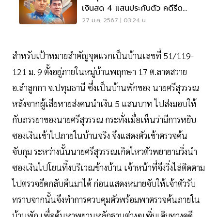
เงินสด 4 แสนประกันตัว คดีรีด
ทรัพย์
27 ม.ค. 2567 | 03:24 น.
สำหรับเป้าหมายสำคัญจุดแรกเป็นบ้านเลขที่ 51/119-
121 ม. 9 ตั้งอยู่ภายในหมู่บ้านพฤกษา 17 ต.ลาดสวาย
อ.ลำลูกกา จ.ปทุมธานี ซึ่งเป็นบ้านพักของ นายศรีสุวรรณ
หลังจากผู้เสียหายส่งคนนำเงิน 5 แสนบาท ไปส่งมอบให้
กับภรรยาของนายศรีสุวรรณ กระทั่งเมื่อเห็นว่ามีการหยิบ
ซองเงินเข้าไปภายในบ้านจริง จึงแสดงตัวเข้าตรวจค้น
จับกุม ระหว่างนั้นนายศรีสุวรรณเกิดไหวตัวพยายามวิ่งนำ
ซองเงินไปโยนทิ้งบริเวณข้างบ้าน เจ้าหน้าที่จึงวิ่งไล่ติดตาม
ไปตรวจยึดกลับคืนมาได้ ก่อนแสดงหมายจับให้เจ้าตัวรับ
ทราบจากนั้นจึงทำการควบคุมตัวพร้อมพาตรวจค้นภายใน
บ้านพัก เพื่อค้นหาพยานหลักฐานต่างๆเพิ่มเติมทางคดี