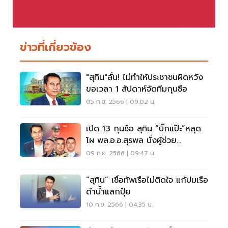
ข่าวที่เกี่ยวข้อง
"สุทิน"ลั่น! ไม่ทำให้ประชาชนผิดหวัง
ขอเวลา 1 สัปดาห์จัดทีมกุนซือ
05 ก.ย. 2566 | 09:02 น.
เปิด 13 กุนซือ สุทิน “บิ๊กแป๊ะ”หลุด
โผ พล.อ.อ.สุรพล นั่งผู้ช่วย
รมต.กลาโหม
09 ก.ย. 2566 | 09:47 น.
“สุทิน” เชื่อทัพเรือไม่ติดใจ แก้ปมเรือ
ดำน้ำแลกปุ๋ย
10 ก.ย. 2566 | 04:35 น.