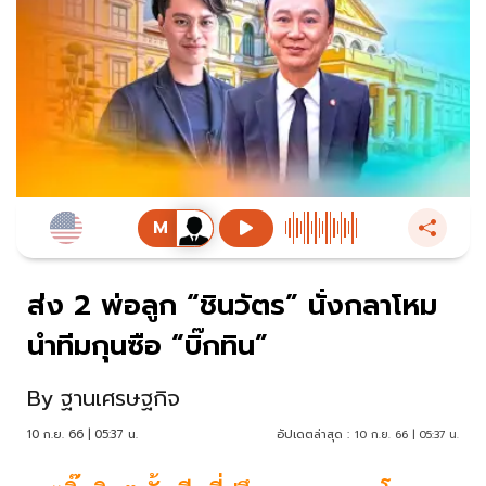
ส่ง 2 พ่อลูก “ชินวัตร” นั่งกลาโหม
นำทีมกุนซือ “บิ๊กทิน”
By
ฐานเศรษฐกิจ
10 ก.ย. 66 | 05:37 น.
อัปเดตล่าสุด :
10 ก.ย. 66 | 05:37 น.