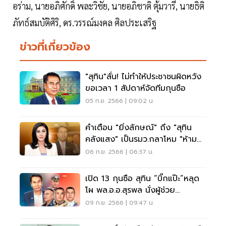
อร่าม, นายอภิศักดิ์ พละวิชัย, นายอภิชาติ ตุ้มวารี, นายธิติ
ภัทธ์สมบัติศิริ, ดร.วรรณ์มงคล ศิลประเสริฐ
ข่าวที่เกี่ยวข้อง
"สุทิน"ลั่น! ไม่ทำให้ประชาชนผิดหวัง
ขอเวลา 1 สัปดาห์จัดทีมกุนซือ
05 ก.ย. 2566 | 09:02 น.
คำเตือน "ยิ่งลักษณ์" ถึง "สุทิน
คลังแสง" เป็นรมว.กลาโหม "ห้าม
กร่าง"
06 ก.ย. 2566 | 06:37 น.
เปิด 13 กุนซือ สุทิน “บิ๊กแป๊ะ”หลุด
โผ พล.อ.อ.สุรพล นั่งผู้ช่วย
รมต.กลาโหม
09 ก.ย. 2566 | 09:47 น.