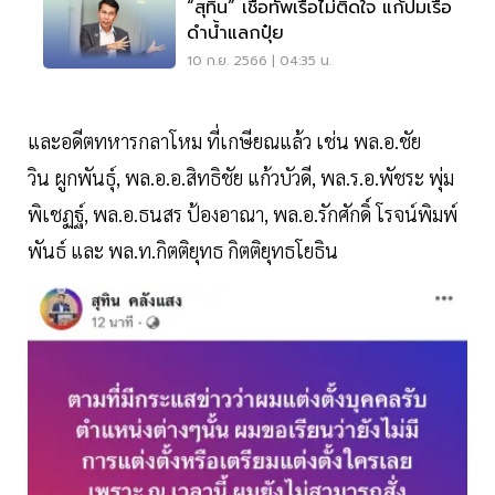
“สุทิน” เชื่อทัพเรือไม่ติดใจ แก้ปมเรือ
ดำน้ำแลกปุ๋ย
10 ก.ย. 2566 | 04:35 น.
และอดีตทหารกลาโหม ที่เกษียณแล้ว เช่น พล.อ.ชัย
วิน ผูกพันธุ์, พล.อ.อ.สิทธิชัย แก้วบัวดี, พล.ร.อ.พัชระ พุ่ม
พิเชฏฐ์, พล.อ.ธนสร ป้องอาณา, พล.อ.รักศักดิ์ โรจน์พิมพ์
พันธ์ และ พล.ท.กิตติยุทธ กิตติยุทธโยธิน