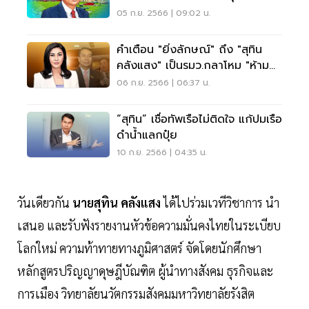
05 ก.ย. 2566 | 09:02 น.
คำเตือน "ยิ่งลักษณ์" ถึง "สุทิน
คลังแสง" เป็นรมว.กลาโหม "ห้าม
กร่าง"
06 ก.ย. 2566 | 06:37 น.
“สุทิน” เชื่อทัพเรือไม่ติดใจ แก้ปมเรือ
ดำน้ำแลกปุ๋ย
10 ก.ย. 2566 | 04:35 น.
วันเดียวกัน
นายสุทิน คลังแสง
ได้ไปร่วมเวทีวิชาการ นำ
เสนอ และรับฟังรายงานหัวข้อความมั่นคงไทยในระเบียบ
โลกใหม่ ความท้าทายทางภูมิศาสตร์ จัดโดยนักศึกษา
หลักสูตรปริญญาดุษฎีบัณฑิต ผู้นำทางสังคม ธุรกิจและ
การเมือง วิทยาลัยนวัตกรรมสังคมมหาวิทยาลัยรังสิต