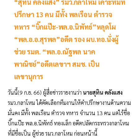
“สุทิน คลังแสง” รมว.กลาโหม เคาะทีมที่
ปรึกษา 13 คน มีทั้ง พลเรือน ตำรวจ
ทหาร “บิ๊กแป๊ะ-พล.อ.นิพัทธ์”หลุดโผ
“พล.อ.อ.สุรพล”อดีต รอง ผบ.ทอ.นั่งผู้
ช่วย รมต. “พล.อ.ณัฐพล นาค
พาณิชย์”อดีตเลขาฯ สมช. เป็น
เลขานุการ
วันนี้(9 ก.ย. 66) ผู้สื่อข่าวรายงานว่า
นายสุทิน คลังแสง
รมว.กลาโหม ได้คัดเลือกทีมงานให้คำปรึกษางานด้านความ
มั่นคง มีทั้ง พลเรือน ตำรวจ ทหาร จำนวน 13 คน แต่ไร้ชื่อ
บิ๊กแป๊ะ พล.อ.นิพัทธ์ ทองเล็ก อดีตปลัดกระทรวงกลาโหม
ที่มีชื่อเป็น ผู้ช่วย รมว.กลาโหม ก่อนหน้านี้