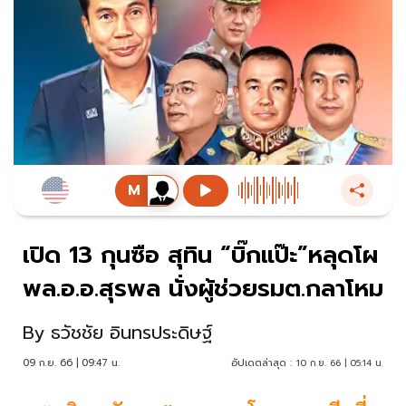
เปิด 13 กุนซือ สุทิน “บิ๊กแป๊ะ”หลุดโผ
พล.อ.อ.สุรพล นั่งผู้ช่วยรมต.กลาโหม
By
ธวัชชัย อินทรประดิษฐ์
09 ก.ย. 66 | 09:47 น.
อัปเดตล่าสุด :
10 ก.ย. 66 | 05:14 น.