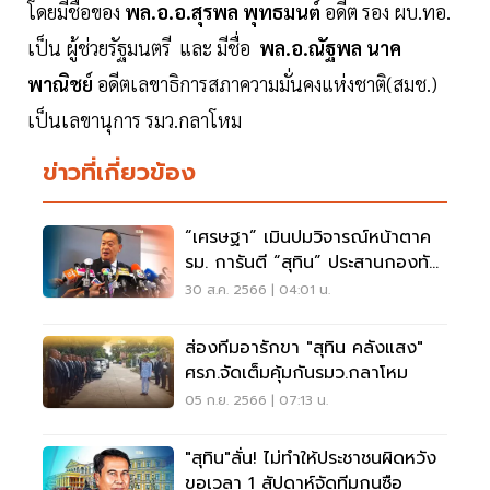
โดยมีชื่อของ
พล.อ.อ.สุรพล พุทธมนต์
อดีต รอง ผบ.ทอ.
เป็น ผู้ช่วยรัฐมนตรี และ มีชื่อ
พล.อ.ณัฐพล นาค
พาณิชย์
อดีตเลขาธิการสภาความมั่นคงแห่งชาติ(สมช.)
เป็นเลขานุการ รมว.กลาโหม
ข่าวที่เกี่ยวข้อง
“เศรษฐา” เมินปมวิจารณ์หน้าตาค
รม. การันตี “สุทิน” ประสานกองทัพ
ได้
30 ส.ค. 2566 | 04:01 น.
ส่องทีมอารักขา "สุทิน คลังแสง"
ศรภ.จัดเต็มคุ้มกันรมว.กลาโหม
05 ก.ย. 2566 | 07:13 น.
"สุทิน"ลั่น! ไม่ทำให้ประชาชนผิดหวัง
ขอเวลา 1 สัปดาห์จัดทีมกุนซือ