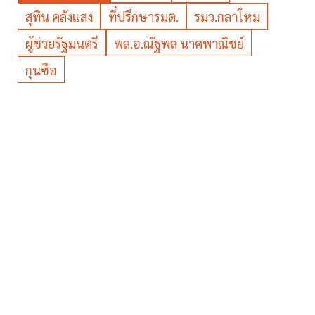
สุทิน คลังแสง
ที่ปรึกษารมต.
รมว.กลาโหม
ผู้ช่วยรัฐมนตรี
พล.อ.ณัฐพล นาคพาณิชย์
กุนซือ