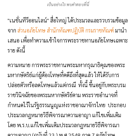
เป็นอย่างไร พบคำตอบที่นี่
"เนชั่นทีวีออนไลน์" สื่อใหญ่ ได้ประมวลและรวบรวมข้อมูล
จาก
ส่วนอภัยโทษ สำนักทัณฑปฏิบัติ กรมราชทัณฑ์
มานำ
เสนอ เพื่อทำความเข้าใจการพระราชทานอภัยโทษเฉพาะ
ราย ดังนี้
ความหมาย การพระราชทานพระมหากรุณาธิคุณของพระ
มหากษัตริย์แก่ผู้ต้องโทษที่คดีถึงที่สุดแล้ว ให้ได้รับการ
ปล่อยตัวหรือลดโทษแล้วแต่กรณี ทั้งนี้ ขึ้นอยู่กับพระบรม
ราชวินิจฉัยของพระมหากษัตริย์ตาม พระราชอำนาจที่
กำหนดไว้ในรัฐธรรมนูญแห่งราชอาณาจักรไทย ประกอบ
ประมวลกฎหมายวิธีพิจารณาความอาญา แก้ไขเพิ่มเติม
โดย พ.ร.บ.แก้ไขเพิ่มเติมประมวลกฎหมายวิธีพิจารณา
ความอาญา (ฉบับที่ 23 ) พ.ศ.2548 ภาค 7 อภัยโทษ