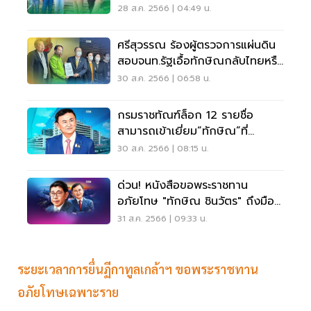
พระราชทานอภัยโทษ
28 ส.ค. 2566 | 04:49 น.
ศรีสุวรรณ ร้องผู้ตรวจการแผ่นดิน
สอบจนท.รัฐเอื้อทักษิณกลับไทยหรือ
ไม่
30 ส.ค. 2566 | 06:58 น.
กรมราชทัณฑ์ล็อก 12 รายชื่อ
สามารถเข้าเยี่ยม“ทักษิณ”ที่
รพ.ตำรวจได้
30 ส.ค. 2566 | 08:15 น.
ด่วน! หนังสือขอพระราชทาน
อภัยโทษ "ทักษิณ ชินวัตร" ถึงมือ
"วิษณุ" แล้ว
31 ส.ค. 2566 | 09:33 น.
ระยะเวลาการยื่นฏีกาทูลเกล้าฯ ขอพระราชทาน
อภัยโทษเฉพาะราย