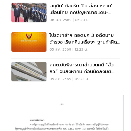
'อนุทิน' ต้อนรับ 'มิน อ่อง หล่าย'
เยือนไทย ถกปัญหาชายแดน-
พลังงาน-การค้า
06 ส.ค. 2569 | 05:20 น.
โปรดเกล้าฯ ถอดยศ 3 อดีตนาย
ตำรวจ เรียกคืนเครื่องฯ ฐานทำผิด
วินัยร้ายแรง
05 ส.ค. 2569 | 12:23 น.
กกต.ยันพิจารณาสำนวนคดี “ฮั้ว
สว.” จบสิงหาคม ก่อนนัดลงมติ
ภายหลัง
05 ส.ค. 2569 | 09:23 น.