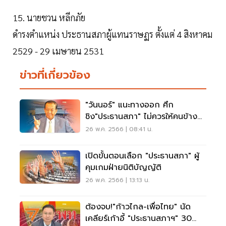
15. นายชวน หลีกภัย
ดำรงตำแหน่ง ประธานสภาผู้แทนราษฏร ตั้งแต่ 4 สิงหาคม
2529 - 29 เมษายน 2531
ข่าวที่เกี่ยวข้อง
"วันนอร์" แนะทางออก ศึก
ชิง"ประธานสภา" ไม่ควรให้คนข้าง
นอกรู้ว่าขัดแย้ง
26 พ.ค. 2566 | 08:41 น.
เปิดขั้นตอนเลือก "ประธานสภา" ผู้
คุมเกมฝ่ายนิติบัญญัติ
26 พ.ค. 2566 | 13:13 น.
ต้องจบ!"ก้าวไกล-เพื่อไทย" นัด
เคลียร์เก้าอี้ "ประธานสภาฯ" 30