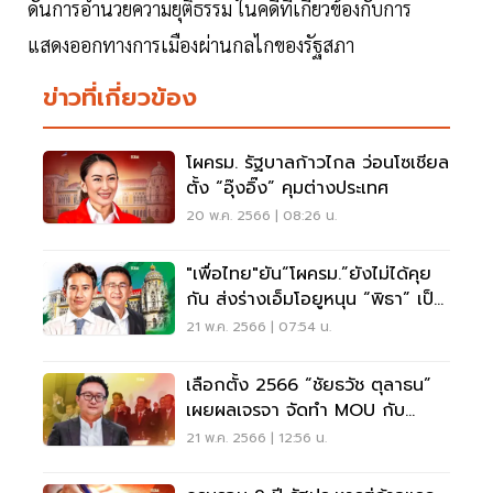
ดันการอำนวยความยุติธรรม ในคดีที่เกี่ยวข้องกับการ
แสดงออกทางการเมืองผ่านกลไกของรัฐสภา
ข่าวที่เกี่ยวข้อง
โผครม. รัฐบาลก้าวไกล ว่อนโซเชียล
ตั้ง “อุ๊งอิ๊ง” คุมต่างประเทศ
20 พ.ค. 2566 | 08:26 น.
"เพื่อไทย"ยัน“โผครม.”ยังไม่ได้คุย
กัน ส่งร่างเอ็มโอยูหนุน “พิธา” เป็น
นายกฯ
21 พ.ค. 2566 | 07:54 น.
เลือกตั้ง 2566 “ชัยธวัช ตุลาธน”
เผยผลเจรจา จัดทำ MOU กับ
พรรคร่วมเป็นไปด้วยดี
21 พ.ค. 2566 | 12:56 น.