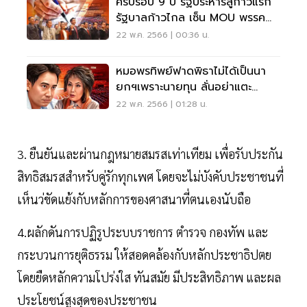
ครบรอบ 9 ปี รัฐประหารสู่ก้าวแรก
รัฐบาลก้าวไกล เซ็น MOU พรรค
ร่วม
22 พ.ค. 2566 | 00:36 น.
หมอพรทิพย์ฟาดพิธาไม่ได้เป็นนา
ยกฯเพราะนายทุน ลั่นอย่าแตะ
สถาบัน
22 พ.ค. 2566 | 01:28 น.
3. ยืนยันและผ่านกฎหมายสมรสเท่าเทียม เพื่อรับประกัน
สิทธิสมรสสำหรับคู่รักทุกเพศ โดยจะไม่บังคับประชาชนที่
เห็นว่ขัดแย้งกับหลักการของศาสนาที่ตนเองนับถือ
4.ผลักดันการปฏิรูประบบราชการ ตำรวจ กองทัพ และ
กระบวนการยุติธรรม ให้สอดคล้องกับหลักประชาธิปตย
โดยยืดหลักความโปร่งใส ทันสมัย มีประสิทธิภาพ และผล
ประโยชน์สูงสุดของประชาชน