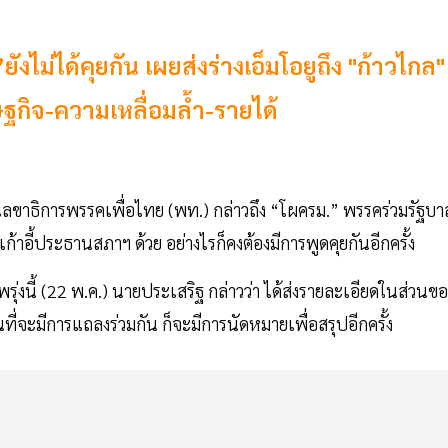
ไม่ได้คุยกัน เผยส่งร่างเอ็มโอยูถึง "ก้าวไกล"
ฐกิจ-ความเหลื่อมล้ำ-รายได้
ลขาธิการพรรคเพื่อไทย (พท.) กล่าวถึง “โผครม.” พรรคร่วมรัฐบา
องเก้าอี้ประธานสภาฯ ด้วย อย่างไรก็คงต้องมีการพูดคุยกันอีกครั้ง
่งนี้ (22 พ.ค.) นายประเสริฐ กล่าวว่า ได้ส่งรายละเอียดในส่วนขอ
ที่จะมีการแถลงร่วมกัน ก็จะมีการนัดหมายเพื่อสรุปอีกครั้ง