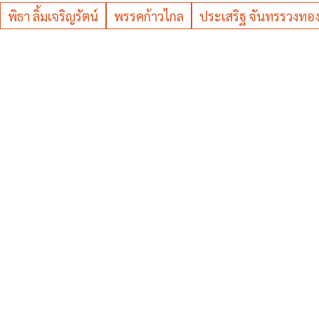
พิธา ลิ้มเจริญรัตน์
พรรคก้าวไกล
ประเสริฐ จันทรรวงทอ