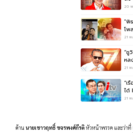
20 พ.
"พิ
โพสต
21 พ.
“ชู
หลง
ได้แ
21 พ.
“เรื
21 พ.
ด้าน
นายเชาวฤทธิ์ ขจรพงศ์กีรติ
หัวหน้าพรรค และว่าที่ 