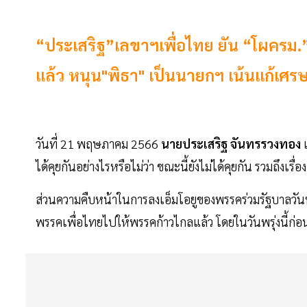
“ประเสริฐ”เลขาฯเพื่อไทย ยัน “โผครม.”ยัง
แล้ว หนุน"พิธา" เป็นนายกฯ เน้นแก้เศรษ
วันที่ 21 พฤษภาคม 2566
นายประเสริฐ จันทรรวงทอง
เ
ได้คุยกันอย่างไรหรือไม่ว่า ขณะนี้ยังไม่ได้คุยกัน รวมถึงเรื่
ส่วนความคืบหน้าในการลงเอ็มโอยูของพรรคร่วมรัฐบาลวันพรุ
พรรคเพื่อไทยไปให้พรรคก้าวไกลแล้ว โดยในวันพรุ่งนี้ก่อน