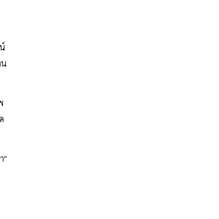
น
น์
าน
พ
นด
า"