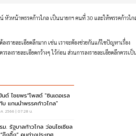
รัตน์ หัวหน้าพรรคก้าวไกล เป็นนายกฯ คนที่ 30 และให้พรรคก้าวไก
้ลงรายละเอียดลึกมาก เช่น เราจะต้องช่วยกันแก้ไขปัญหาเรื่อง
อยูควรลงรายละเอียดกว้างๆ ไว้ก่อน ส่วนการลงรายละเอียดลึกควรเป็
ยันต์ ไชยพร”โพสต์ "ซินเดอเรล
กับ แกนนำพรรคก้าวไกล"
ค. 2566 | 07:28 น.
รม. รัฐบาลก้าวไกล ว่อนโซเชียล
 “อุ๊งอิ๊ง” คุมต่างประเทศ