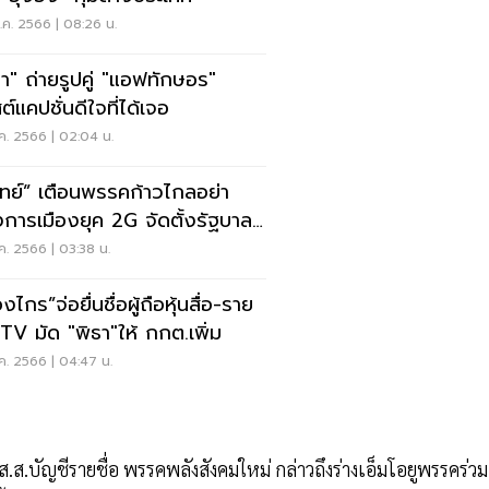
ค. 2566 | 08:26 น.
ธา" ถ่ายรูปคู่ "แอฟทักษอร"
์แคปชั่นดีใจที่ได้เจอ
ค. 2566 | 02:04 น.
วิทย์” เตือนพรรคก้าวไกลอย่า
การเมืองยุค 2G จัดตั้งรัฐบาล
ล้ว
ค. 2566 | 03:38 น.
องไกร”จ่อยื่นชื่อผู้ถือหุ้นสื่อ-ราย
ได้ ITV มัด "พิธา"ให้ กกต.เพิ่ม
ค. 2566 | 04:47 น.
ส.ส.บัญชีรายชื่อ พรรคพลังสังคมใหม่ กล่าวถึงร่างเอ็มโอยูพรรคร่วม