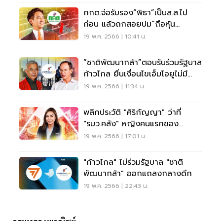
กกต.จ่อรับรอง“พิธา”เป็นส.ส.ไป
ก่อน แล้วถกสอยปม“ถือหุ้น
สื่อ”ภายหลัง
19 พ.ค. 2566 | 10:41 น.
“ชาติพัฒนากล้า”ตอบรับร่วมรัฐบาล
ก้าวไกล ยื่นเงื่อนไขเอ็มโอยูไม่มี
ม.112
19 พ.ค. 2566 | 11:34 น.
พลิกประวัติ "ศิริกัญญา" ว่าที่
"รมว.คลัง" หญิงคนแรกของ
ประเทศไทย
19 พ.ค. 2566 | 17:01 น.
"ก้าวไกล" ไม่ร่วมรัฐบาล "ชาติ
พัฒนากล้า" ออกแถลงกลางดึก
19 พ.ค. 2566 | 22:43 น.