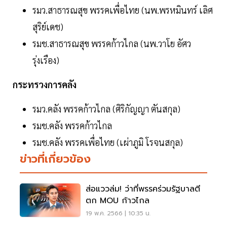
รมว.สาธารณสุข พรรคเพื่อไทย (นพ.พรหมินทร์ เลิศ
สุริย์เดช)
รมช.สาธารณสุข พรรคก้าวไกล (นพ.วาโย อัศว
รุ่งเรือง)
กระทรวงการคลัง
รมว.คลัง พรรคก้าวไกล (ศิริกัญญา ตันสกุล)
รมช.คลัง พรรคก้าวไกล
รมช.คลัง พรรคเพื่อไทย (เผ่าภูมิ โรจนสกุล)
ข่าวที่เกี่ยวข้อง
ส่อแววล่ม! ว่าที่พรรคร่วมรัฐบาลตี
ตก MOU ก้าวไกล
19 พ.ค. 2566 | 10:35 น.