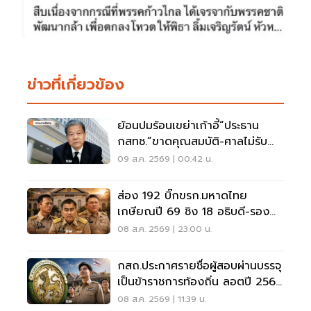
ข่าวที่เกี่ยวข้อง
ย้อนปมร้อนเขย่าเก้าอี้“ประธาน
กสทช.”ขาดคุณสมบัติ-ศาลไม่รับคำ
ฟ้อง
09 ส.ค. 2569 | 00:42 น.
ส่อง 192 บิ๊กขรก.มหาดไทย
เกษียณปี 69 ชิง 18 อธิบดี-รอง
ปลัด-ผู้ว่าฯ
08 ส.ค. 2569 | 23:00 น.
กสถ.ประกาศรายชื่อผู้สอบผ่านบรรจุ
เป็นข้าราชการท้องถิ่น ลอตปี 2568
ใหม่
08 ส.ค. 2569 | 11:39 น.