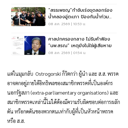
“สรรเพชญ”กำชับเร่งขุดลอกร่อง
น้ำคลองอู่ตะเภา ป้องกันน้ำท่วม
สงขลา
08 ส.ค. 2569 | 10:53 น.
ศาลปกครองกลาง ไม่รับคำฟ้อง
“นพ.สรณ” เหตุยังไม่ใช่ผู้เสียหาย
08 ส.ค. 2569 | 01:54 น.
แต่ในมุมกลับ Ostrogorski ก็วิตกว่า ผู้นำ และ ส.ส. พรรค
อาจตกอยู่ภายใต้อิทธิพลของสมาชิกพรรคที่เป็นองค์กร
นอกรัฐสภา (extra-parliamentary organisations) และ
สมาชิกพรรคเหล่านี้ไม่ได้ต้องมีความรับผิดชอบต่อการผลัก
ดัน หรือกดดันของพวกตนเท่ากับผู้ที่เป็นหัวหน้าพรรค
หรือ ส.ส.