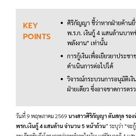
ศิริกัญญา ชี้ว่าหากฝ่ายค้านย
KEY
พ.ร.ก. เงินกู้ 4 แสนล้านบ
POINTS
พลังงาน" เท่านั้น
การกู้เงินเพื่อเยียวยาปร
ดำเนินการต่อไปได้
วิจารณ์กระบวนการอนุมัติเง
ฝ่ายเดียว ซึ่งอาจขาดการตร
วันที่ 9 พฤษภาคม 2569
นางสาวศิริกัญญา ตันสกุล ร
พรก.เงินกู้ 4 แสนล้าน จำนวน 5 หน้าถ้วน
” ระบุว่า “จะ
ละเอียดยิบถึงโครงการว่าจะทำอะไรบ้าง แต่รัฐบาลกู้ 4 แส