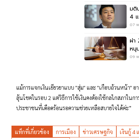
มติ
4 แ
07 พ.
ผ่า
หนุ
09 พ.
แม้การแจกเงินเยียวยาแบบ "สุ่ม" และ "เกือบถ้วนหน้า" อา
ลุ้นโชคในรอบ 2 แต่วิธีการใช้เงินคงต้องใช้กลไกสภาในกา
ประชาชนที่เดือดร้อนรอความช่วยเหลือสบายใจได้ค่ะ”
แท็กที่เกี่ยวข้อง
การเมือง
ข่าวเศรษฐกิจ
เงินกู้ 