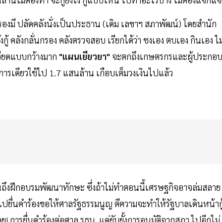
องมี ปลัดคลังนั่งเป็นประธาน (เดิม เลขาฯ สภาพัฒน์) โดยสำนัก
ู้ คลังกลั่นกรอง คลังตรวจสอบ เรียกได้ว่า ชงเอง ตบเอง กินเอง ไม
อียดแบบกว้างมาก
"แผนเยียวยา"
จะตกถึงเกษตรกรและผู้ประกอ
การเดียวใช้ไป 1.7 แสนล้าน เกือบเต็มวงเงินไปแล้ว
นถึงฝึกอบรมพัฒนาทักษะ ซึ่งถ้าไม่ทำตอนนี้เศรษฐกิจอาจล่มสลาย
านไปยื่นคำร้องขอให้ศาลรัฐธรรมนูญ ตีความจะทำให้รัฐบาลเดินหน้ากู
ย! การยื่นคำร้องต่อศาล รธน. แค่ยับยั้งการอนุมัติจากสภา ไปอีกไม่