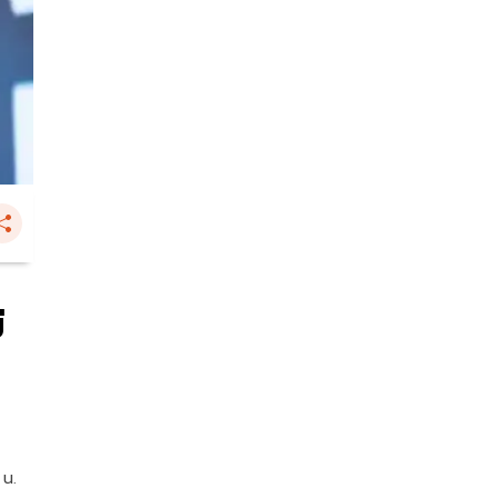
่
 น.