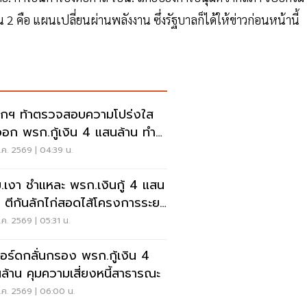
 2 คือ แผนเปลี่ยนผ่านพลังงาน ซึ่งรัฐบาลก็ได้ให้ข่าวก่อนหน้านี้
กฯ ท้าตรวจสอบความโปร่งใส
ออก พรก.กู้เงิน 4 แสนล้าน ทำ
่อประชาชน
ค. 2569 | 04:39 น.
.เงา ชำแหละ พรก.เงินกู้ 4 แสน
น ตีกันลักไก่สอดไส้โครงการระยะ
ว
ค. 2569 | 05:31 น.
บอร์ดกลั่นกรอง พรก.กู้เงิน 4
ล้าน คุมความเสี่ยงหนี้สาธารณะ
.ค. 2569 | 06:00 น.