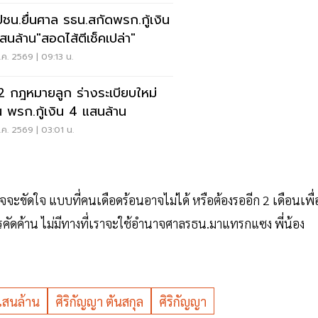
ปชน.ยื่นศาล รธน.สกัดพรก.กู้เงิน
สนล้าน"สอดไส้ตีเช็คเปล่า"
ค. 2569 | 09:13 น.
 2 กฎหมายลูก ร่างระเบียบใหม่
น พรก.กู้เงิน 4 แสนล้าน
ค. 2569 | 03:01 น.
จจะขัดใจ แบบที่คนเดือดร้อนอาจไม่ได้ หรือต้องรออีก 2 เดือนเพื่
รคัดค้าน ไม่มีทางที่เราจะใช้อำนาจศาลรธน.มาแทรกแซง พี่น้อง
4 แสนล้าน
ศิริกัญญา ตันสกุล
ศิริกัญญา