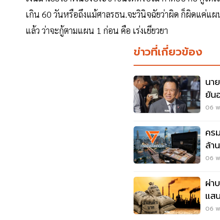
เกิน 60 วันหรือถึงแม้ศาลรธน.จะวินิจฉัยว่าผิด ก็ผิดแค่แผน
แล้ว ว่าจะกู้ตามแผน 1 ก่อน คือ เร่งเยียวยา
ข่าวที่เกี่ยวข้อง
นาย
ยัน
เพื
06 พ.
ครม
ล้า
ยา
06 พ.
ผ่า
แสน
06 พ