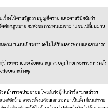
ื่นเรื่องให้ศาลรัฐธรรมนูญตีความ และศาลวินิจฉัยว่า
าทขัดต่อกฎหมาย จะส่งผล กระทบเฉพาะ "แผนเปลี่ยนผ่าน
ะชาชนตาม "แผนเยียวยา" จะไม่ได้รับผลกระทบและสามารถ
ินกู้ว่าขาดรายละเอียดและถูกควบคุมโดยกระทรวงการคลัง
วจสอบและถ่วงดุล
องหัวหน้าพรรคประชาชน
โพสต์เฟซบุ๊กในหัวข้อ
“มาแล้ววว
กู้แบงก์ซักล้าน อาจจะต้องเตรียมเอกสารหนาเป็นตั้ง เขียนเล่าราย
นล้านไม่ต้องทำ จะกู้ยังไง กู้แบบไหน ไปทำอะไรบ้าง ไม่ต้องแจกแจ