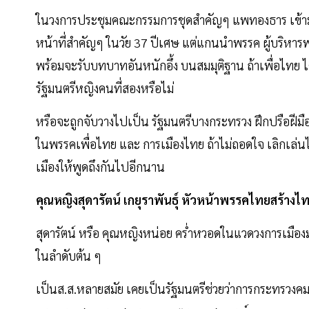
ในวงการประชุมคณะกรรมการชุดสำคัญๆ แพทองธาร เข้ามามีส
หน้าที่สำคัญๆ ในวัย 37 ปีเศษ แต่แกนนำพรรค ผู้บริหารพร
พร้อมจะรับบทบาทอันหนักอึ้ง บนสมมุติฐาน ถ้าเพื่อไทย ได
รัฐมนตรีหญิงคนที่สองหรือไม่
หรือจะถูกจับวางไปเป็น รัฐมนตรีบางกระทรวง ฝึกปรือฝีมือก่
ในพรรคเพื่อไทย และ การเมืองไทย ถ้าไม่ถอดใจ เลิกเล่นไป
เมืองให้พูดถึงกันไปอีกนาน
คุณหญิงสุดารัตน์ เกยุราพันธุ์ หัวหน้าพรรคไทยสร้างไ
สุดารัตน์ หรือ คุณหญิงหน่อย คร่ำหวอดในแวดวงการเมืองม
ในลำดับต้น ๆ
เป็นส.ส.หลายสมัย เคยเป็นรัฐมนตรีช่วยว่าการกระทรวงค