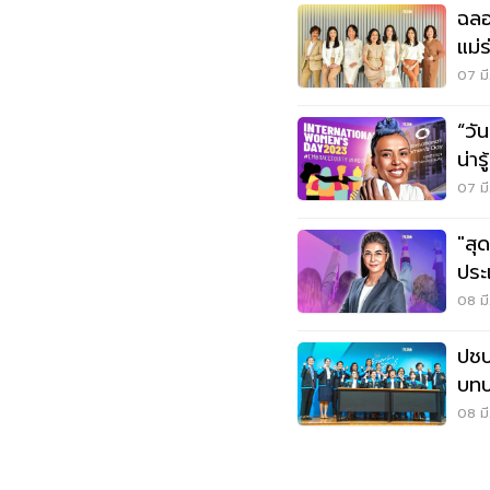
ฉลอ
แม่ร
07 มี
“วั
น่าร
สำค
07 มี
"สุ
ประเทศ ชูนโย
หญิ
08 มี
ปชป
บทบ
08 มี