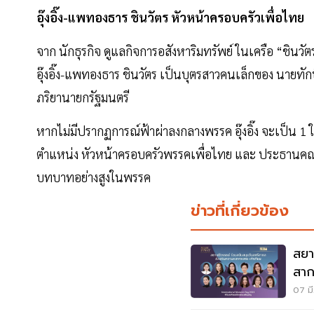
อุ๊งอิ๊ง-แพทองธาร ชินวัตร หัวหน้าครอบครัวเพื่อไทย
จาก นักธุรกิจ ดูแลกิจการอสังหาริมทรัพย์ ในเครือ “ชินวัตร
อุ๊งอิ๊ง-แพทองธาร ชินวัตร เป็นบุตรสาวคนเล็กของ นายท
ภริยานายกรัฐมนตรี
หากไม่มีปรากฏการณ์ฟ้าผ่าลงกลางพรรค อุ๊งอิ๊ง จะเป็น 
ตำแหน่ง หัวหน้าครอบครัวพรรคเพื่อไทย และ ประธานคณะท
บทบาทอย่างสูงในพรรค
ข่าวที่เกี่ยวข้อง
สยา
สาก
เที
07 มี