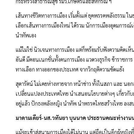
กระทรวงสาธารณสุข รมว.เกษตรและสหกรณ์ ฯ
เส้นทางชีวิตทางการเมือง เริ่มตั้งแต่ ยุคพรรคพลังธรรม ใ
เลือกเส้นทางการเมืองใหม่ ได้รวม นักการเมืองอุดมการณ์เ
นำทัพเอง
แม้ไม่ใช่ นิวเจนทางการเมือง แต่ก็พร้อมรับฟังความคิดเห็
อันดี มีคอนเนกชั่นทั้งคนการเมือง แวดวงธุรกิจ ข้าราชการ
ทางเลือก ทางออกของประเทศ จากวิกฤติความขัดแย้ง
สุดารัตน์ ไม่เคยห่างหายจาก หน้าข่าว ทั้งในสภา และ นอก
เปลี่ยนแปลงประเทศไทย นำเสนอนโยบายต่างๆ เกี่ยวกับผู
อยู่แล้ว ปักธงพลังหญิง นำทัพ นำพรรคไทยสร้างไทย ลงส
มาดามเดียร์-นส.วทันยา บุนนาค ประธานคณะทำงานน
แม้จะเข้าสู่สนามการเมืองได้ไม่นาน แต่ถือเป็นอีกผู้หญิง