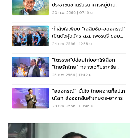
ประชาชนขานรับธนาคารหมู่บ้าน
ชุมชน 2 ล้าน
20 ก.พ. 2566 | 07:16 น.
กำลังใจเพียบ “เฉลิมชัย-อลงกรณ์”
เปิดตัวผู้สมัคร ส.ส. เพชรบุรี ขอยก
ทีม
24 ก.พ. 2566 | 12:38 น.
"ไตรรงค์"ปล่อยไก่บอกให้เลือก
"ไทยรักไทย" กลางเวทีปราศรัย
ใหญ่ รทสช.
25 ก.พ. 2566 | 13:42 น.
“อลงกรณ์” มั่นใจ ไทยผงาดท็อปเท
นโลก ส่งออกสินค้าเกษตร-อาหาร
28 ก.พ. 2566 | 09:46 น.