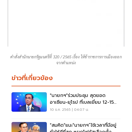
คำสั่งสำนักนายกรัฐมนตรีที่ 320 / 2565 เรื่อง ให้ข้าราชการการเมืองออก
จากตำแหน่ง
ข่าวที่เกี่ยวข้อง
"นายกฯ"ร่วมประชุม สุดยอด
อาเซียน-ยุโรป ที่เบลเยี่ยม 12-15
ธ.ค.นี้
10 ธ.ค. 2565 | 04:07 น.
"สมคิด"แนะ"นายกฯ”ใช้เวลาที่มีอยู่