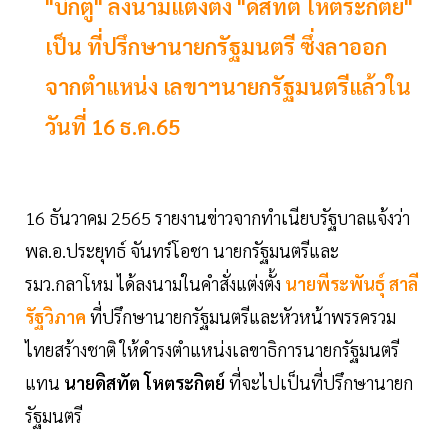
"บิ๊กตู่" ลงนามแต่งตั้ง "ดิสทัต โหตระกิตย์"
เป็น ที่ปรึกษานายกรัฐมนตรี ซึ่งลาออก
จากตำแหน่ง เลขาฯนายกรัฐมนตรีแล้วใน
วันที่ 16 ธ.ค.65
16 ธันวาคม 2565 รายงานข่าวจากทำเนียบรัฐบาลแจ้งว่า
พล.อ.ประยุทธ์ จันทร์โอชา นายกรัฐมนตรีและ
รมว.กลาโหม ได้ลงนามในคำสั่งแต่งตั้ง
นายพีระพันธุ์ สาลี
รัฐวิภาค
ที่ปรึกษานายกรัฐมนตรีและหัวหน้าพรรครวม
ไทยสร้างชาติ ให้ดำรงตำแหน่งเลขาธิการนายกรัฐมนตรี
แทน
นายดิสทัต โหตระกิตย์
ที่จะไปเป็นที่ปรึกษานายก
รัฐมนตรี