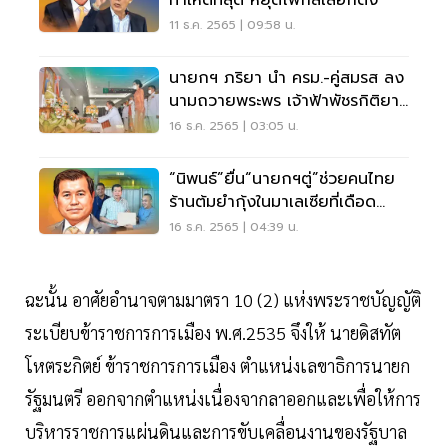
ทำให้ดีที่สุด หยุดโฟกัสเลือกตั้ง
11 ธ.ค. 2565 | 09:58 น.
นายกฯ ภริยา นำ ครม.-คู่สมรส ลง
นามถวายพระพร เจ้าฟ้าพัชรกิติยา
ภา
16 ธ.ค. 2565 | 03:05 น.
“นิพนธ์”ยื่น“นายกฯตู่”ช่วยคนไทย
ร้านต้มยำกุ้งในมาเลเซียที่เดือด
ร้อน
16 ธ.ค. 2565 | 04:39 น.
ฉะนั้น อาศัยอำนาจตามมาตรา 10 (2) แห่งพระราชบัญญัติ
ระเบียบข้าราชการการเมือง พ.ศ.2535 จึงให้ นายดิสทัต
โหตระกิตย์ ข้าราชการการเมือง ตำแหน่งเลขาธิการนายก
รัฐมนตรี ออกจากตำแหน่งเนื่องจากลาออกและเพื่อให้การ
บริหารราชการแผ่นดินและการขับเคลื่อนงานของรัฐบาล