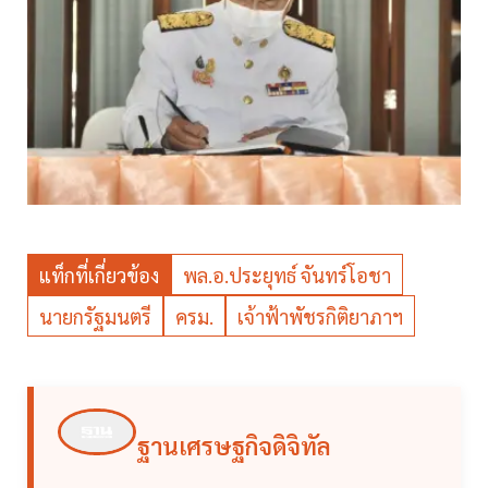
แท็กที่เกี่ยวข้อง
พล.อ.ประยุทธ์ จันทร์โอชา
นายกรัฐมนตรี
ครม.
เจ้าฟ้าพัชรกิติยาภาฯ
ฐานเศรษฐกิจดิจิทัล