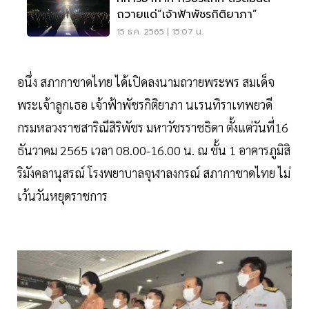
ถวายแด่“เจ้าฟ้าพัชรกิติยาภา”
15 ธ.ค. 2565 | 15:07 น.
อนึ่ง สภากาชาดไทย ได้เปิดลงนามถวายพระพร สมเด็จ
พระเจ้าลูกเธอ เจ้าฟ้าพัชรกิติยาภา นเรนทิราเทพยวดี
กรมหลวงราชสาริณีสิริพัชร มหาวัชรราชธิดา ตั้งแต่วันที่16
ธันวาคม 2565 เวลา 08.00-16.00 น. ณ ชั้น 1 อาคารภูมิสิ
ริมังคลานุสรณ์ โรงพยาบาลจุฬาลงกรณ์ สภากาชาดไทย ไม่
เว้นวันหยุดราชการ