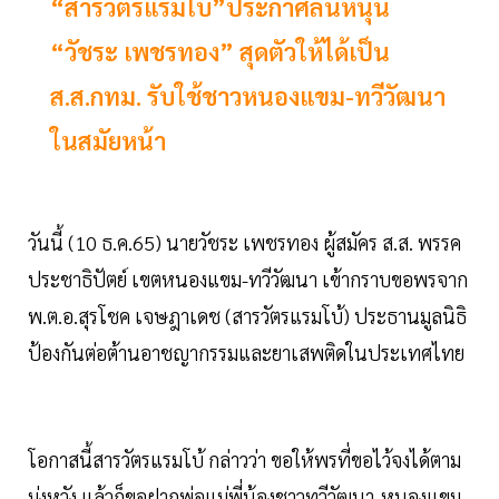
“สารวัตรแรมโบ้”ประกาศลั่นหนุน
“วัชระ เพชรทอง” สุดตัวให้ได้เป็น
ส.ส.กทม. รับใช้ชาวหนองแขม-ทวีวัฒนา
ในสมัยหน้า
วันนี้ (10 ธ.ค.65) นายวัชระ เพชรทอง ผู้สมัคร ส.ส. พรรค
ประชาธิปัตย์ เขตหนองแขม-ทวีวัฒนา เข้ากราบขอพรจาก
พ.ต.อ.สุรโชค เจษฎาเดช (สารวัตรแรมโบ้) ประธานมูลนิธิ
ป้องกันต่อต้านอาชญากรรมและยาเสพติดในประเทศไทย
โอกาสนี้สารวัตรแรมโบ้ กล่าวว่า ขอให้พรที่ขอไว้จงได้ตาม
มุ่งหวัง แล้วก็ขอฝากพ่อแม่พี่น้องชาวทวีวัฒนา-หนองแขม