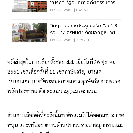
'ณรงค์ รัฐอมฤต' อดีตกรรมการ
สรรหาโต้ข้อวินิจฉัย
07 ส.ค. 2569 | 04:36 น.
วิกฤต กสทช.ประชุมบอร์ด "ล่ม" 3
รอบ "7 อรหันต์" งัดข้อกฏหมาย
ไม่มีใครยอมใคร
06 ส.ค. 2569 | 23:52 น.
ครั้งล่าสุดในการเลือกตั้งซ่อม ส.ส. เมื่อวันที่ 26 ตุลาคม
2551 เขตเลือกตั้งที่ 11 เขตภาษีเจริญ-บางแค
-หนองแขม นายวัชระชนะนายแสวง ฤกษ์จรัล จากพรรค
พลังประชาชน ด้วยคะแนน 49,346 คะแนน
ส่วนการเลือกตั้งที่จะถึงนี้สารวัตรแรมโบ้ได้ออกมาประกาศ
หนุน และพร้อมช่วยงานด้านปราบปรามอาชญากรรมและ