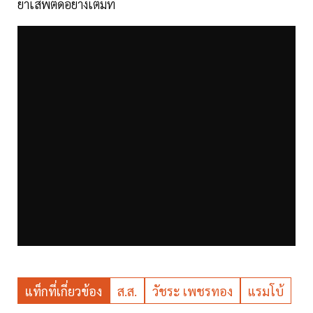
ยาเสพติดอย่างเต็มที่
แท็กที่เกี่ยวข้อง
ส.ส.
วัชระ เพชรทอง
แรมโบ้