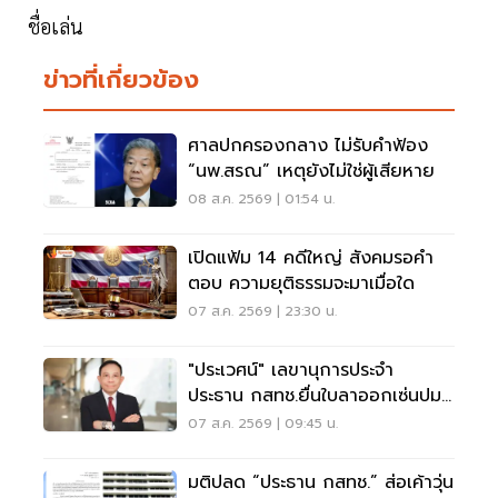
ชื่อเล่น
ข่าวที่เกี่ยวข้อง
ศาลปกครองกลาง ไม่รับคำฟ้อง
“นพ.สรณ” เหตุยังไม่ใช่ผู้เสียหาย
08 ส.ค. 2569 | 01:54 น.
เปิดแฟ้ม 14 คดีใหญ่ สังคมรอคำ
ตอบ ความยุติธรรมจะมาเมื่อใด
07 ส.ค. 2569 | 23:30 น.
"ประเวศน์" เลขานุการประจำ
ประธาน กสทช.ยื่นใบลาออกเซ่นปม
คุณสมบัตินพ.สรณ
07 ส.ค. 2569 | 09:45 น.
มติปลด “ประธาน กสทช.” ส่อเค้าวุ่น