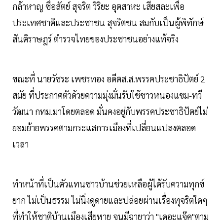
กล้าหาญ ซื่อสัตย์ สุจริต วิริยะ อุตสาหะ เสียสละเพื่อ
ประเทศชาติและประชาชน สุจริตชน สมกับเป็นผู้พิทักษ์
สันติราษฎร์ ตำรวจไทยของประชาชนอย่างแท้จริง
ขณะที่ นายวัชระ เพชรทอง อดีตส.ส.พรรคประชาธิปัตย์ 2
สมัย ที่ประกาศตัวด้วยความมุ่งมั่นรับใช้ชาวหนองแขม-ทวี
วัฒนา กทม.มาโดยตลอด มั่นคงอยู่กับพรรคประชาธิปัตย์ไม่
ยอมย้ายพรรคตามกระแสการเมืองที่เปลี่ยนแปลงตลอด
เวลา
ทำหน้าที่เป็นตัวแทนชาวบ้านช่วยเหลือผู้ได้รับความทุกข์
ยาก ไม่เป็นธรรม ไม่นิ่งดูดายและปล่อยผ่านเรื่องทุจริตใดๆ
ที่ทำให้ชาติบ้านเมืองเสียหาย จนมีฉายาว่า "เดอะแจ๊ค"ตาม