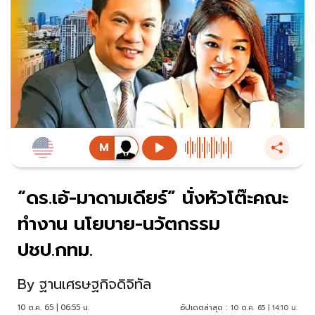
“ดร.เอ้-มาดามเดียร์” นั่งหัวโต๊ะคณะ
ทำงาน นโยบาย-นวัตกรรม
ปชป.กทม.
By
ฐานเศรษฐกิจดิจิทัล
10 ต.ค. 65 | 06:55 น.
อัปเดตล่าสุด :
10 ต.ค. 65 | 14:10 น.