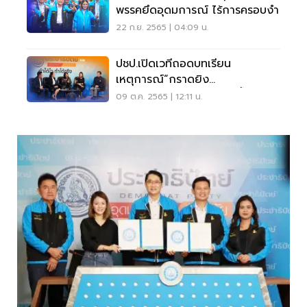
พรรคยึดอุดมการณ์ ไร้การครอบงำ
22 ก.ย. 2565 | 04:09 น.
ปชป.เปิดเวทีถอดบทเรียน
เหตุการณ์“กราดยิง
หนองบัวลำภู” ป้องกันเหตุซ้ำรอย
09 ต.ค. 2565 | 12:11 น.