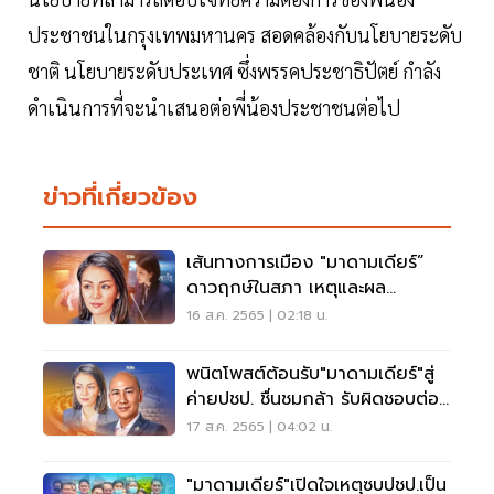
ประชาชนในกรุงเทพมหานคร สอดคล้องกับนโยบายระดับ
ชาติ นโยบายระดับประเทศ ซึ่งพรรคประชาธิปัตย์ กำลัง
ดำเนินการที่จะนำเสนอต่อพี่น้องประชาชนต่อไป
ข่าวที่เกี่ยวข้อง
เส้นทางการเมือง "มาดามเดียร์”
ดาวฤกษ์ในสภา เหตุและผล
ประชาชนเป็นที่ตั้ง
16 ส.ค. 2565 | 02:18 น.
พนิตโพสต์ต้อนรับ"มาดามเดียร์"สู่
ค่ายปชป. ชื่นชมกล้า รับผิดชอบต่อ
ประชาชน
17 ส.ค. 2565 | 04:02 น.
"มาดามเดียร์"เปิดใจเหตุซบปชป.เป็น