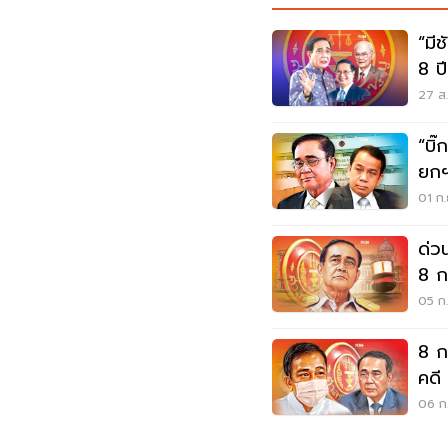
“มี
8 ป
27 ส.
“บิ๊
ยกฯ
ข้อก
01 ก.
ด่ว
8 ก
“บิ๊ก
05 ก.
8 ก.
คดี
06 ก.