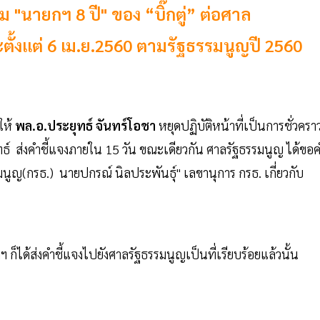
 "นายกฯ 8 ปี" ของ “บิ๊กตู่” ต่อศาล
ะตั้งแต่ 6 เม.ย.2560 ตามรัฐธรรมนูญปี 2560
ให้
พล.อ.ประยุทธ์ จันทร์โอชา
หยุดปฏิบัติหน้าที่เป็นการชั่วครา
ธ์ ส่งคำชี้แจงภายใน 15 วัน ขณะเดียวกัน ศาลรัฐธรรมนูญ ได้ขอ
ูญ(กรธ.) นายปกรณ์ นิลประพันธุ์" เลขานุการ กรธ. เกี่ยวกับ
็ได้ส่งคำชี้แจงไปยังศาลรัฐธรรมนูญเป็นที่เรียบร้อยแล้วนั้น