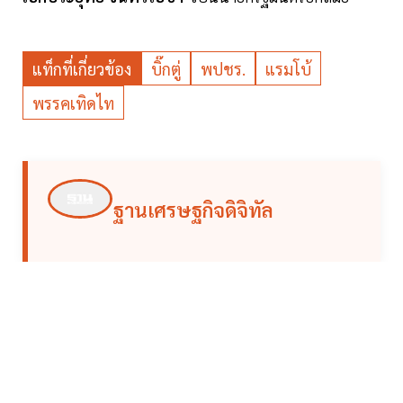
แท็กที่เกี่ยวข้อง
บิ๊กตู่
พปชร.
แรมโบ้
พรรคเทิดไท
ฐานเศรษฐกิจดิจิทัล