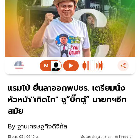
แรมโบ้ ยื่นลาออกพปชร. เตรียมนั่ง
หัวหน้า"เทิดไท" ชู“บิ๊กตู่” นายกฯอีก
สมัย
By
ฐานเศรษฐกิจดิจิทัล
15 ส.ค. 65 | 07:15 น.
อัปเดตล่าสุด :
15 ส.ค. 65 | 14:39 น.