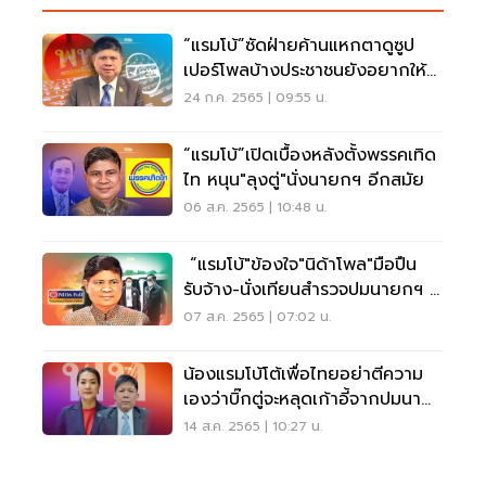
“แรมโบ้”ซัดฝ่ายค้านแหกตาดูซูป
เปอร์โพลบ้างประชาชนยังอยากให้
นายกฯ อยู่ต่อ
24 ก.ค. 2565 | 09:55 น.
“แรมโบ้”เปิดเบื้องหลังตั้งพรรคเทิด
ไท หนุน"ลุงตู่"นั่งนายกฯ อีกสมัย
06 ส.ค. 2565 | 10:48 น.
“แรมโบ้"ข้องใจ"นิด้าโพล"มือปืน
รับจ้าง-นั่งเทียนสำรวจปมนายกฯ 8
ปี
07 ส.ค. 2565 | 07:02 น.
น้องแรมโบ้โต้เพื่อไทยอย่าตีความ
เองว่าบิ๊กตู่จะหลุดเก้าอี้จากปมนา
ยกฯ 8 ปี
14 ส.ค. 2565 | 10:27 น.