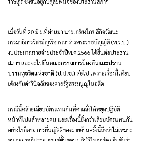
ราษฎร ซึ่งขึ้นอยู่กับดุลยพินิจของประธานสภาฯ
เมื่อวันที่ 20 มิ.ย.ที่ผ่านมา นายเกรียงไกร ลีกิจวัฒนะ
กรรมาธิการวิสามัญพิจารณาร่างพระราชบัญญัติ (พ.ร.บ.)
งบประมาณรายจ่ายประจำปีพ.ศ.2566 ได้ยื่นต่อประธาน
สภาฯ และจะไปยื่น
คณะกรรมการป้องกันและปราบ
ปรามทุจริตแห่งชาติ (ป.ป.ช.)
ต่อไป เพราะเรื่องนี้เทียบ
เคียงกับคำวินิจฉัยของศาลรัฐธรรมนูญในอดีต
กรณีนี้คล้ายเสียบบัตรแทนกันที่ศาลสั่งให้หยุดปฏิบัติ
หน้าที่ไปแล้วหลายคน และเรื่องนี้ยิ่งกว่าเสียบบัตรแทนกัน
อย่างไรก็ตาม การยื่นญัตติของฝ่ายค้านครั้งนี้ถือว่าไม่เหมาะ
สม จะมาอภิปรายเขาแต่ขั้นตอนปฏิบัติไม่ถูกต้อง ยืนยันว่า