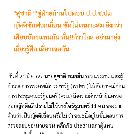
"สุชาติ "'ขู่ฝ่ายค้านไปตอบ ป.ป.ช.ปม
ญัตติซักฟอกเถื่อน ซัดไม่เหมาะสม ยิ่งกว่า
เสียบบัตรแทนกัน ลั่น!!ก้าวไกล อย่ามายุ่ง
เดี๋ยวรู้สึก เดี๋ยวเจอกัน
วันที่ 21 มิ.ย. 65
นายสุชาติ ชมกลิ่น
รมว.แรงงาน และผู้
อำนวยการพรรคพลังประชารัฐ (พปชร.) ให้สัมภาษณ์ก่อน
การประชุมคณะรัฐมนตรี (ครม.) ถึงความคืบหน้ายื่นตรวจ
สอบ
ญัตติอภิปรายไม่ไว้วางใจรัฐมนตรี 11 คน
ของฝ่าย
ค้านว่าเป็นญัตติเถื่อนหรือไม่ ว่า ขณะนี้อยู่ในขั้นตอนการ
ตรวจสอบของ
นายชวน หลีกภัย
ประธานสภาผู้แทน