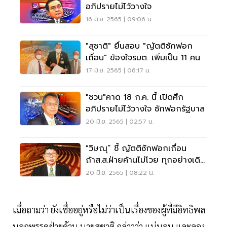
อภิปรายไม่ไว้วางใจ
16 มิ.ย. 2565 | 09:06 น.
"สุชาติ" ยื่นสอบ "ญัตติซักฟอก
เถื่อน" ข้องใจรมต. เพิ่มเป็น 11 คน
17 มิ.ย. 2565 | 06:17 น.
"ชวน"คาด 18 ก.ค. นี้ เปิดศึก
อภิปรายไม่ไว้วางใจ ซักฟอกรัฐบาล
20 มิ.ย. 2565 | 02:57 น.
"วิษณุ” ชี้ ญัตติซักฟอกเถื่อน
ถ้าส.ส.ฝ่ายค้านไม่โวย ทุกอย่างเดิน
หน้า
20 มิ.ย. 2565 | 08:22 น.
เมื่อถามว่า ยังเชื่ออยู่หรือไม่ว่าเป็นเรื่องของผู้ที่มีอิทธิพล
นอกพรรคฝ่ายค้าน นายสุชาติ กล่าวว่า แน่นอน และลอง