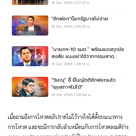
บริหารล้มเหลว
15 มิ.ย. 2565 | 07:21 น.
"ซักฟอก"น็อกรัฐบาลไม่ง่าย
15 มิ.ย. 2565 | 08:25 น.
“นายกฯ-10 รมต.” พร้อมแจงทุกข้อ
สงสัย แนะอย่าใช้วาทกรรมสาด
โคลนไร้หลักฐาน
15 มิ.ย. 2565 | 08:13 น.
"วิษณุ" ชี้ ยื่นญัตติซักฟอกแล้ว
"ยุบสภาฯไม่ได้"
16 มิ.ย. 2565 | 06:46 น.
เมื่อถามถึงการโหวตอภิปรายไม่ไว้วางใจได้ตั้งธงแนวทาง
การโหวต และจะมีการกลับลำเหมือนกับการโหวตลงมติร่าง