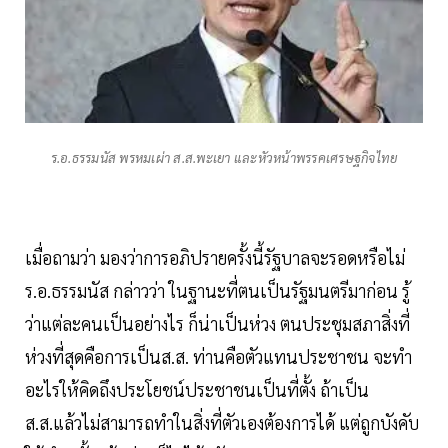
ร.อ.ธรรมนัส พรหมเผ่า ส.ส.พะเยา และหัวหน้าพรรคเศรษฐกิจไทย
เมื่อถามว่า มองว่าการอภิปรายครั้งนี้รัฐบาลจะรอดหรือไม่
ร.อ.ธรรมนัส กล่าวว่า ในฐานะที่ตนเป็นรัฐมนตรีมาก่อน รู้
ว่าแต่ละคนเป็นอย่างไร ก็น่าเป็นห่วง ตนประชุมสภาสิ่งที่
ห่วงที่สุดคือการเป็นส.ส. ท่านคือตัวแทนประชาชน จะทำ
อะไรให้คิดถึงประโยชน์ประชาชนเป็นที่ตั้ง ถ้าเป็น
ส.ส.แล้วไม่สามารถทำในสิ่งที่ตัวเองต้องการได้ แต่ถูกบังคับ