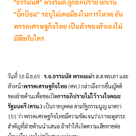
"ธรรมนัส" ห่วงรมต.ถูกอภิปราย ยกเว้น
"บิ๊กป้อม" ระบุไม่เคยมีธงในการโหวต ยัน
พรรคเศรษฐกิจไทย เป็นตัวของตัวเองไม่
มีดีลกับใคร
วันที่ 16 มิ.ย.65
ร.อ.ธรรมนัส พรหมเผ่า
ส.ส.พะเยา และ
หัวหน้า
พรรคเศรษฐกิจไทย
(ศท.) กล่าวถึงการยื่นญัตติ
ของฝ่ายค้านเพื่อขอเปิด
การอภิปรายไม่ไว้วางใจคณะ
รัฐมนตรี (ครม.)
เป็นรายบุคคล
ตามรัฐธรรมนูญ มาตรา
151 ว่า พรรคเศรษฐกิจไทยมีความชัดเจนว่าเราจะดูสาระ
สำคัญที่ฝ่ายค้านนำเสนอ ถ้าทำให้เกิดความเสียหายต่อ