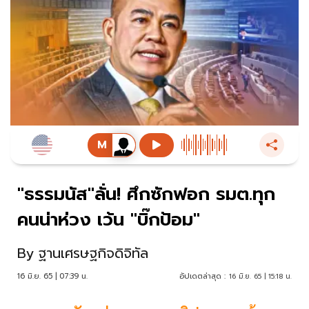
"ธรรมนัส"ลั่น! ศึกซักฟอก รมต.ทุก
คนน่าห่วง เว้น "บิ๊กป้อม"
By
ฐานเศรษฐกิจดิจิทัล
16 มิ.ย. 65 | 07:39 น.
อัปเดตล่าสุด :
16 มิ.ย. 65 | 15:18 น.