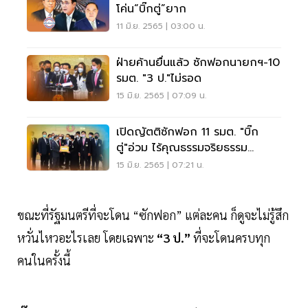
โค่น“บิ๊กตู่”ยาก
11 มิ.ย. 2565 | 03:00 น.
ฝ่ายค้านยื่นแล้ว ซักฟอกนายกฯ-10
รมต. "3 ป."ไม่รอด
15 มิ.ย. 2565 | 07:09 น.
เปิดญัตติซักฟอก 11 รมต. "บิ๊ก
ตู่"อ่วม ไร้คุณธรรมจริยธรรม
บริหารล้มเหลว
15 มิ.ย. 2565 | 07:21 น.
ขณะที่รัฐมนตรีที่จะโดน “ซักฟอก” แต่ละคน ก็ดูจะไม่รู้สึก
หวั่นไหวอะไรเลย โดยเฉพาะ
“3 ป.”
ที่จะโดนครบทุก
คนในครั้งนี้