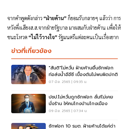
จากคำพูดดังกล่าว
“ฝ่ายค้าน”
ก็ยอมรับกลายๆ แล้วว่า การ
หวังพึ่งเสียงส.ส.จากฝ่ายรัฐบาล มาผสมกับฝ่ายค้าน เพื่อให้
ชนะโหวต
“ไม่ไว้วางใจ”
รัฐมนตรีแต่ละคนเป็นเรื่องยาก
ข่าวที่เกี่ยวข้อง
"สันติ"ไม่หวั่น ฝ่ายค้านยื่นซักฟอก
ท่อส่งน้ำอีอีซี เบื้องต้นไม่พบผิดปกติ
07 มิ.ย. 2565 | 09:35 น.
ปชป.ไม่หวั่นถูกซักฟอก ลั่น!ไม่เคย
นั่งร้าน ให้คนโกงบ้านโกงเมือง
09 มิ.ย. 2565 | 07:34 น.
ซักฟอก 10 รมต. ฝ่ายค้านได้แค่ด่า