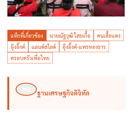
แท็กที่เกี่ยวข้อง
นายณัฐวุฒิ ใสยเกื้อ
คนเสื้อแดง
อุ๊งอิ๊งค์
แลนด์สไลด์
อุ๊งอิ๊งค์-แพรทองธาร
ครอบครัวเพื่อไทย
ฐานเศรษฐกิจดิจิทัล