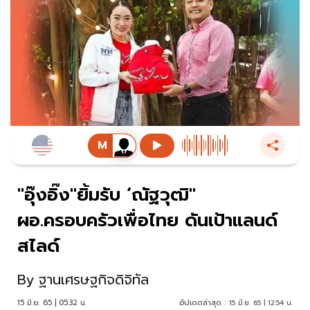
"อุ๊งอิ๊ง"ยิ้มรับ ‘ณัฐวุฒิ"
ผอ.ครอบครัวเพื่อไทย ดันเป้าแลนด์
สไลด์
By
ฐานเศรษฐกิจดิจิทัล
15 มิ.ย. 65 | 05:32 น.
อัปเดตล่าสุด :
15 มิ.ย. 65 | 12:54 น.