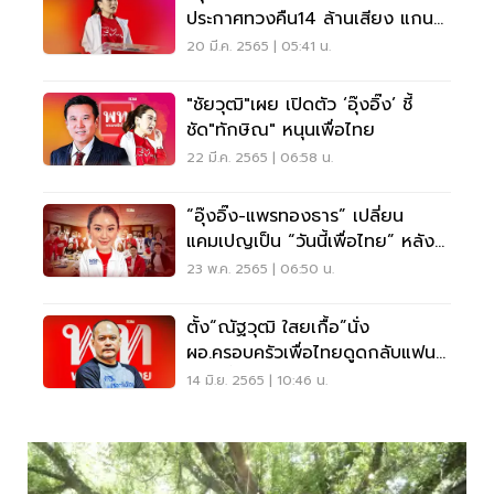
ประกาศทวงคืน14 ล้านเสียง แกน
นำรัฐบาล
20 มี.ค. 2565 | 05:41 น.
"ชัยวุฒิ"เผย เปิดตัว ‘อุ๊งอิ๊ง’ ชี้
ชัด"ทักษิณ" หนุนเพื่อไทย
22 มี.ค. 2565 | 06:58 น.
“อุ๊งอิ๊ง-แพรทองธาร” เปลี่ยน
แคมเปญเป็น “วันนี้เพื่อไทย” หลัง
แลนด์สไลด์
23 พ.ค. 2565 | 06:50 น.
ตั้ง“ณัฐวุฒิ ใสยเกื้อ”นั่ง
ผอ.ครอบครัวเพื่อไทยดูดกลับแฟน
คลับเสื้อแดง
14 มิ.ย. 2565 | 10:46 น.