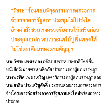
"วัชระ" ร้องสอบพิรุธกรรมการตรวจการ
จ้างฯอาคารรัฐสภา ประชุมไม่โปร่งใส
อ้างคำสั่งชวนเร่งตรวจรับงานให้เสร็จก่อน
ประชุมเอเปก พบเบาะแสไม้ปูพื้นสอดไส้
ไม่ใช่ตะเคียนทองตามสัญญา
นายวัชระ เพชรทอง
อดีตส.ส.พรรคประชาธิปัตย์ ยื่น
หนังสือถึง
นายชวน หลีกภัย
ประธานสภาผู้แทนราษฎร
นางพรพิศ เพชรเจริญ
เลขาธิการสภาผู้แทนราษฎร และ
นายสาธิต ประเสริฐศักดิ์
ประธานคณะกรรมการตรวจการ
จ้าง
โครงการก่อสร้างอาคารรัฐสภาแห่งใหม่
พร้อมอาคาร
ประกอบ