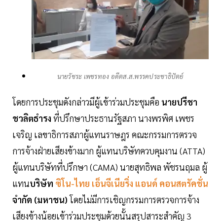
นายวัชระ เพชรทอง อดีตส.ส.พรรคประชาธิปัตย์
โดยการประชุมดังกล่าวมีผู้เข้าร่วมประชุมคือ
นายปรีชา
ชวลิตธำรง
ที่ปรึกษาประธานรัฐสภา นางพรพิศ เพชร
เจริญ เลขาธิการสภาผู้แทนราษฎร คณะกรรมการตรวจ
การจ้างฝ่ายเสียงข้างมาก ผู้แทนบริษัทควบคุมงาน (ATTA)
ผู้แทนบริษัทที่ปรึกษา (CAMA) นายสุทธิพล พัชรนฤมล ผู้
แทน
บริษัท
ซิโน-ไทย เอ็นจีเนียริ่ง แอนด์ คอนสตรัคชั่น
จำกัด (มหาชน)
โดยไม่มีการเชิญกรรมการตรวจการจ้าง
เสียงข้างน้อยเข้าร่วมประชุมด้วยนั้นสรุปสาระสำคัญ 3