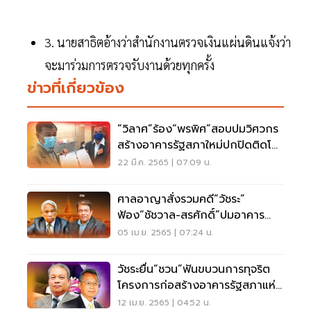
3. นายสาธิตอ้างว่าสำนักงานตรวจเงินแผ่นดินแจ้งว่า
จะมาร่วมการตรวจรับงานด้วยทุกครั้ง
ข่าวที่เกี่ยวข้อง
“วิลาศ”ร้อง“พรพิศ”สอบปมวิศวกร
สร้างอาคารรัฐสภาใหม่ปกปิดติดโค
วิด-19
22 มี.ค. 2565 | 07:09 น.
ศาลอาญาสั่งรวมคดี“วัชระ”
ฟ้อง“ชัชวาล-สรศักดิ์”ปมอาคาร
รัฐสภาใหม่
05 เม.ย. 2565 | 07:24 น.
วัชระยื่น“ชวน”ฟันขบวนการทุจริต
โครงการก่อสร้างอาคารรัฐสภาแห่ง
ใหม่ยกก๊วน
12 เม.ย. 2565 | 04:52 น.