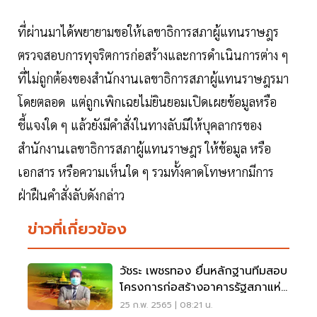
ที่ผ่านมาได้พยายามขอให้เลขาธิการสภาผู้แทนราษฎร
ตรวจสอบการทุจริตการก่อสร้างและการดำเนินการต่าง ๆ
ที่ไม่ถูกต้องของสำนักงานเลขาธิการสภาผู้แทนราษฎรมา
โดยตลอด แต่ถูกเพิกเฉยไม่ยินยอมเปิดเผยข้อมูลหรือ
ชี้แจงใด ๆ แล้วยังมีคำสั่งในทางลับมิให้บุคลากรของ
สำนักงานเลขาธิการสภาผู้แทนราษฎร ให้ข้อมูล หรือ
เอกสาร หรือความเห็นใด ๆ รวมทั้งคาดโทษหากมีการ
ฝ่าฝืนคำสั่งลับดังกล่าว
ข่าวที่เกี่ยวข้อง
วัชระ เพชรทอง ยื่นหลักฐานทีมสอบ
โครงการก่อสร้างอาคารรัฐสภาแห่ง
ใหม่
25 ก.พ. 2565 | 08:21 น.