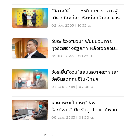
"วิลาศ"ยื่นป.ป.ช.ฟันเลขาฯสภา-ผู้
เกี่ยวข้องส่อทุจริตก่อสร้างอาคาร
รัฐสภา
02 มี.ค. 2565 | 10:53 น.
วัชระ ร้อง"ชวน" ฟันขบวนการ
ทุจริตสร้างรัฐสภา หลังเจอสวม
ตอ"ไม้ตะเคียนทอง"
01 เม.ย. 2565 | 08:22 น.
วัชระยื่น"ชวน"สอบเลขาฯสภา เอา
วัคซีนแจกคนซิโน-ไทยฯ!!
07 เม.ย. 2565 | 07:08 น.
หวยแพงเป็นเหตุ“วัชระ
ร้อง“ชวน”เปิดข้อมูลโควตา“หวย
สโมสรรัฐสภา”
08 เม.ย. 2565 | 09:30 น.