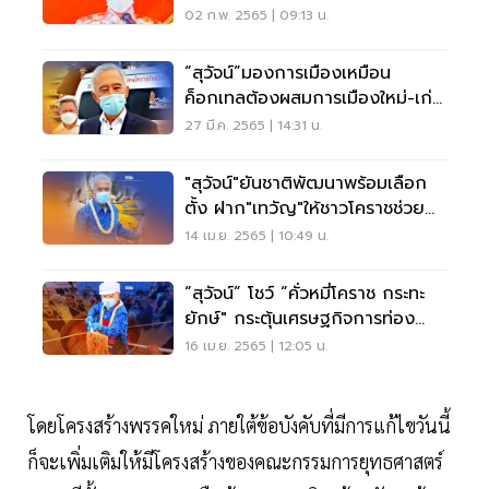
02 ก.พ. 2565 | 09:13 น.
“สุวัจน์”มองการเมืองเหมือน
ค็อกเทลต้องผสมการเมืองใหม่-เก่า
ให้เข้ากัน
27 มี.ค. 2565 | 14:31 น.
"สุวัจน์"ยันชาติพัฒนาพร้อมเลือก
ตั้ง ฝาก"เทวัญ"ให้ชาวโคราชช่วย
สนับสนุน
14 เม.ย. 2565 | 10:49 น.
“สุวัจน์” โชว์ “คั่วหมี่โคราช กระทะ
ยักษ์" กระตุ้นเศรษฐกิจการท่อง
เที่ยว
16 เม.ย. 2565 | 12:05 น.
โดยโครงสร้างพรรคใหม่ ภายใต้ข้อบังคับที่มีการแก้ไขวันนี้
ก็จะเพิ่มเติมให้มีโครงสร้างของคณะกรรมการยุทธศาสตร์