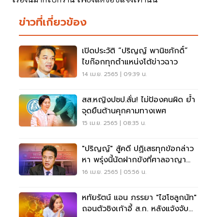
ข่าวที่เกี่ยวข้อง
เปิดประวัติ “ปริญญ์ พานิชภักดิ์”
ไขก๊อกทุกตำแหน่งโต้ข่าวฉาว
14 เม.ย. 2565 | 09:39 น.
สส.หญิงปชป.ลั่น! ไม่ป้องคนผิด ย้ำ
จุดยืนต้านคุกคามทางเพศ
15 เม.ย. 2565 | 08:35 น.
"ปริญญ์" สู้คดี ปฏิเสธทุกข้อกล่าว
หา พรุ่งนี้นัดฝากขังที่ศาลอาญา
กรุงเทพใต้
16 เม.ย. 2565 | 05:56 น.
หทัยรัตน์ แอน ภรรยา "ไฮโซลูกนัท"
ถอนตัวชิงเก้าอี้ ส.ก. หลังแจ้งจับ