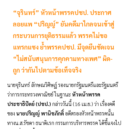
“จุรินทร์” หัวหน้าพรรคปชป. ประกาศ
ลอยแพ “ปริญญ์” ยันคดีมาไกลจนเข้าสู่
กระบวนการยุติธรรมแล้ว พรรคไม่ขอ
แทรกแซง ย้ำพรรคปชป. มีจุดยืนชัดเจน
“ไม่สนับสนุนการคุกคามทางเพศ” ผิด-
ถูก ว่ากันไปตามข้อเท็จจริง
นายจุรินทร์ ลักษณวิศิษฏ์ รองนายกรัฐมนตรีและรัฐมนตรี
ว่าการกระทรวงพาณิชย์ ในฐานะ
หัวหน้าพรรค
ประชาธิปัตย์ (ปชป.)
กล่าววันนี้ (16 เม.ย.) ว่า เรื่องคดี
ของ
นายปริญญ์ พานิชภักดิ์
อดีตรองหัวหน้าพรรคนั้น
ทางน.ส.รัชดา ธนาดิเรก กรรมการบริหารพรรค ได้ชี้แจงไป