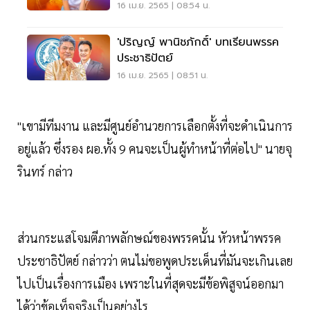
“ปริญญ์”
16 เม.ย. 2565 | 08:54 น.
'ปริญญ์ พานิชภักดิ์' บทเรียนพรรค
ประชาธิปัตย์
16 เม.ย. 2565 | 08:51 น.
"เขามีทีมงาน และมีศูนย์อำนวยการเลือกตั้งที่จะดำเนินการ
อยู่แล้ว ซึ่งรอง ผอ.ทั้ง 9 คนจะเป็นผู้ทำหน้าที่ต่อไป" นายจุ
รินทร์ กล่าว
ส่วนกระแสโจมตีภาพลักษณ์ของพรรคนั้น หัวหน้าพรรค
ประชาธิปัตย์ กล่าวว่า ตนไม่ขอพูดประเด็นที่มันจะเกินเลย
ไปเป็นเรื่องการเมือง เพราะในที่สุดจะมีข้อพิสูจน์ออกมา
ได้ว่าข้อเท็จจริงเป็นอย่างไร