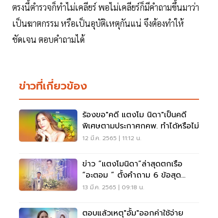
ตรงนี้ตำรวจก็ทำไม่เคลียร์ พอไม่เคลียร์ก็มีคำถามขึ้นมาว่า
เป็นฆาตกรรม หรือเป็นอุบัติเหตุกันแน่ จึงต้องทำให้
ชัดเจน ตอบคำถามได้
ข่าวที่เกี่ยวข้อง
ร้องขอ"คดี แตงโม นิดา"เป็นคดี
พิเศษตามประกาศกคพ. ทำได้หรือไม่
12 มี.ค. 2565 | 11:12 น.
ข่าว “แตงโมนิดา”ล่าสุดตกเรือ
“อะตอม ” ตั้งคำถาม 6 ข้อสุด
แปลกคดีดาราสาว
13 มี.ค. 2565 | 09:18 น.
ตอบแล้วเหตุ"อั้ม"ออกค่าใช้จ่าย