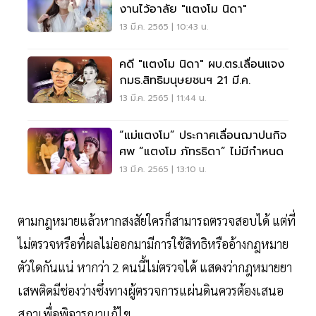
งานไว้อาลัย "แตงโม นิดา"
13 มี.ค. 2565 | 10:43 น.
คดี "แตงโม นิดา" ผบ.ตร.เลื่อนแจง
กมธ.สิทธิมนุษยชนฯ 21 มี.ค.
13 มี.ค. 2565 | 11:44 น.
“แม่แตงโม” ประกาศเลื่อนฌาปนกิจ
ศพ “แตงโม ภัทรธิดา” ไม่มีกำหนด
13 มี.ค. 2565 | 13:10 น.
ตามกฎหมายแล้วหากสงสัยใครก็สามารถตรวจสอบได้ แต่ที่
ไม่ตรวจหรือที่ผลไม่ออกมามีการใช้สิทธิหรืออ้างกฎหมาย
ตัวใดกันแน่ หากว่า 2 คนนี้ไม่ตรวจได้ แสดงว่ากฎหมายยา
เสพติดมีช่องว่างซึ่งทางผู้ตรวจการแผ่นดินควรต้องเสนอ
สภาเพื่อพิจารณาแก้ไข