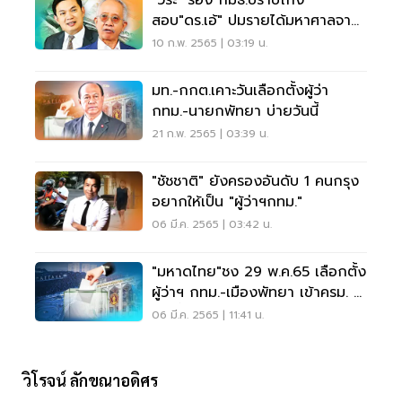
"วีระ" ร้อง กมธ.ปราบโกง
สอบ"ดร.เอ้" ปมรายได้มหาศาลจาก
งานวิจัย
10 ก.พ. 2565 | 03:19 น.
มท.-กกต.เคาะวันเลือกตั้งผู้ว่า
กทม.-นายกพัทยา บ่ายวันนี้
21 ก.พ. 2565 | 03:39 น.
"ชัชชาติ" ยังครองอันดับ 1 คนกรุง
อยากให้เป็น "ผู้ว่าฯกทม."
06 มี.ค. 2565 | 03:42 น.
"มหาดไทย"ชง 29 พ.ค.65 เลือกตั้ง
ผู้ว่าฯ กทม.-เมืองพัทยา เข้าครม. 8
มี.ค.นี้
06 มี.ค. 2565 | 11:41 น.
วิโรจน์ ลักขณาอดิศร