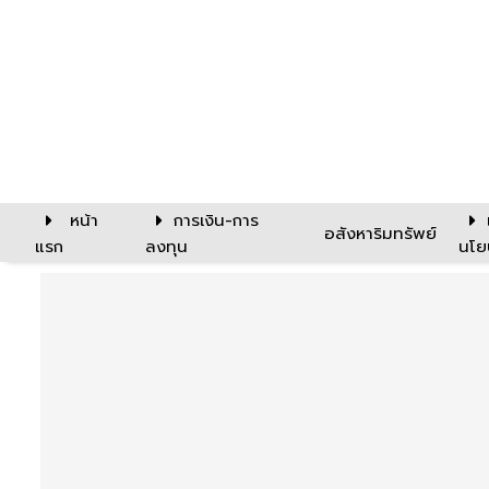
หน้า
การเงิน-การ
อสังหาริมทรัพย์
แรก
ลงทุน
นโย