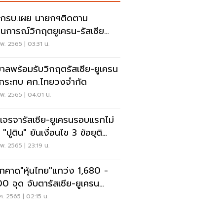
กรบ.เผย นายกฯติดตาม
นการณ์วิกฤตยูเครน-รัสเซีย
โควิด-19 ใกล้ชิด
พ. 2565 | 03:31 น.
บาลพร้อมรับวิกฤตรัสเซีย-ยูเครน
่อกระทบ ศก.ไทยวงจำกัด
พ. 2565 | 04:01 น.
เจรจารัสเซีย-ยูเครนรอบแรกไม่
"ปูติน" ยันเงื่อนไข 3 ข้อยุติ
หา
พ. 2565 | 23:19 น.
กคาด"หุ้นไทย"แกว่ง 1,680 -
00 จุด จับตารัสเซีย-ยูเครน
จารอบใหม่
.ค. 2565 | 02:15 น.