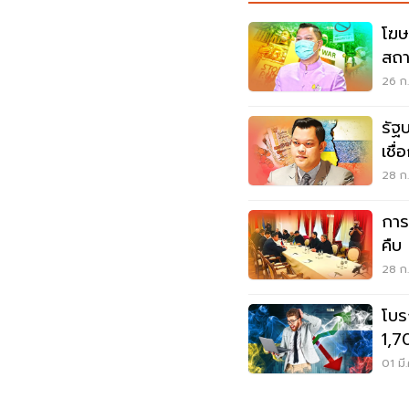
โฆษ
สถา
และ
26 ก.
รัฐ
เชื
28 ก.
การ
คืบ 
ปัญ
28 ก.
โบร
1,7
เจร
01 มี