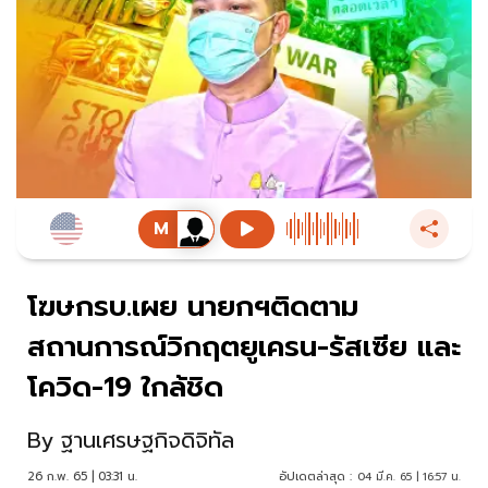
โฆษกรบ.เผย นายกฯติดตาม
สถานการณ์วิกฤตยูเครน-รัสเซีย และ
โควิด-19 ใกล้ชิด
By
ฐานเศรษฐกิจดิจิทัล
26 ก.พ. 65 | 03:31 น.
อัปเดตล่าสุด :
04 มี.ค. 65 | 16:57 น.