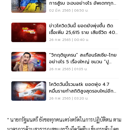
การสู้รบ จะจบอย่างไร อัพเดททุก
มิติที่นี่
02 มี.ค. 2565 | 06:50 น.
ข่าวโควิดวันนี้ ยอดยังพุ่งขึ้น ติด
เชื้อเพิ่ม 25,615 ราย เสียชีวิต 40
คน
26 ก.พ. 2565 | 00:40 น.
“วิกฤติยูเครน” สะเทือนรัสเซีย-ไทย
อย่างไร 5 เรื่องใหญ่ ชนวน “ปู
ติน”สั่งลุย
26 ก.พ. 2565 | 01:05 น.
โควิดวันนี้รวมatk ยอดพุ่ง 4.7
หมื่นรายทำสถิติสูงสุดรอบใหม่อีก
ครั้ง
26 ก.พ. 2565 | 03:20 น.
" นายกรัฐมนตรี ยังขอทุกคนเคร่งครัดในการปฏิบัติตน ตาม
มาตรการด้านสาธารณสุขและรีบฉีดวัคซีนเข็มกระตุ้นโดย