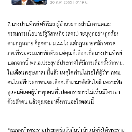
ตั้งคกก.ชุดใหม่ทบทวน
20 ก.พ. 2565 | 01:19 น.
7.นางปานทิพย์ ศรีพิมล ผู้อำนวยการสำนักงานคณะ
กรรมการนโยบายรัฐวิสาหกิจ (สคร.) ระบุทุกอย่างถูกต้อง
ตามกฎหมาย ก็ถูกตาม ม.44 ไง แต่กฎหมายหลัก พรรค
ภท.ที่ร่วมครม.เขาทักท้วง แต่คุณก็เลือกเชื่อนางปานทิพย์
นอกจากนี้ พล.อ.ประยุทธ์ประกาศให้มีการเลือกตั้งว่ากทม.
ในเดือนพฤษภาคมนี้แล้ว เหตุใดท่านไม่รอให้ผู้ว่าฯ กทม.
คนใหม่ที่ประชาชนจะเลือกเข้ามามาตัดสินใจสิ เพราะฟัง
ดูแคนดิเดตผู้ว่าฯทุกคนที่ไปออกรายการไม่เห็นมีใครเอา
ด้วยสักคน แล้วคุณจะมาทิ้งทวนอะไรตอนนี้
“ผมขอท้าพระรามประยุทธ์แล้วกันว่า ถ้าแน่จริงให้พระราม