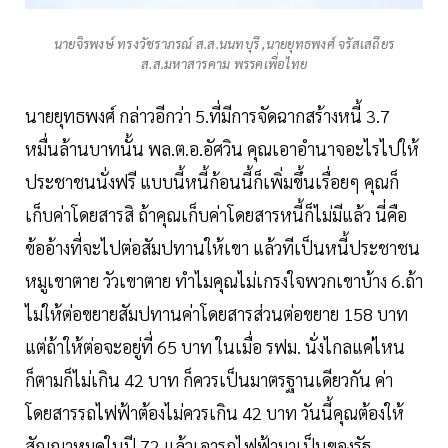
นายจิรพงษ์ ทรงวัชราภรณ์ ส.ส.นนทบุรี ,นายยุทธพงศ์ จรัสเสถียร
ส.ส.มหาสารคาม พรรคเพื่อไทย
นายยุทธพงศ์ กล่าวอีกว่า 5.ที่มีการจัดฉากสร้างหนี้ 3.7
หมื่นล้านบาทนั้น พล.ต.อ.อัศวิน คุณเอาอำนาจอะไรไปให้
ประชาชนนั่งฟรี แบบนี้หนี้ก้อนนี้ก็เพิ่มขึ้นเรื่อยๆ คุณก็
เก็บค่าโดยสารสิ ถ้าคุณเก็บค่าโดยสารหนี้ก็ไม่มีแล้ว นี่คือ
ข้ออ้างที่จะไปต่อสัมปทานให้เขา แล้วทีเป็นหนี้ประชาชน
หมูเขาตาย วัวเขาตาย ทำไมคุณไม่เกรงใจพวกเขาบ้าง 6.ถ้า
ไม่ให้ต่อขยายสัมปทานค่าโดยสารส่วนต่อขยาย 158 บาท
แต่ถ้าให้ต่อจะอยู่ที่ 65 บาท ในเมื่อ รฟม. นั่งไกลแค่ไหน
ก็ตามก็ไม่เกิน 42 บาท ก็ควรเป็นมาตรฐานเดียวกัน ค่า
โดยสารรถไฟฟ้าต้องไม่ควรเกิน 42 บาท วันนี้คุณต้องให้
สัญญาหมดในปี 72 แล้วเอารถไฟฟ้ามาเป็นของรัฐ