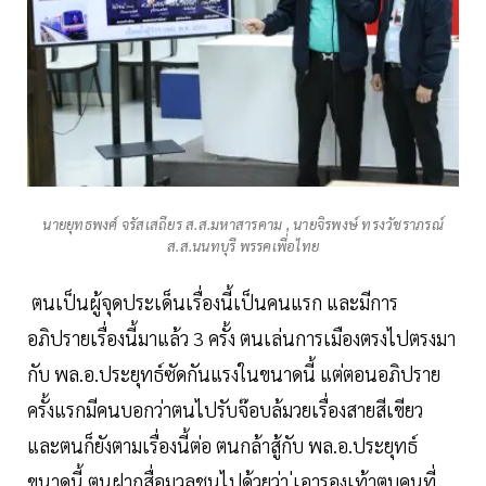
นายยุทธพงศ์ จรัสเสถียร ส.ส.มหาสารคาม , นายจิรพงษ์ ทรงวัชราภรณ์
ส.ส.นนทบุรี พรรคเพื่อไทย
ตนเป็นผู้จุดประเด็นเรื่องนี้เป็นคนแรก และมีการ
อภิปรายเรื่องนี้มาแล้ว 3 ครั้ง ตนเล่นการเมืองตรงไปตรงมา
กับ พล.อ.ประยุทธ์ซัดกันแรงในขนาดนี้ แต่ตอนอภิปราย
ครั้งแรกมีคนบอกว่าตนไปรับจ๊อบล้มวยเรื่องสายสีเขียว
และตนก็ยังตามเรื่องนี้ต่อ ตนกล้าสู้กับ พล.อ.ประยุทธ์
ขนาดนี้ ตนฝากสื่อมวลชนไปด้วยว่า ่เอารองเท้าตบคนที่