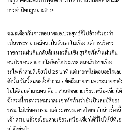
ปัญหาของแพง การทุจริต การบริหารงานที่ผิดพลาด และ
การทำปิดกฎหมายต่างๆ
ขณะเดียวกันการตอบ พล.อ.ประยุทธ์ก็ไปอ้างตัวเองว่า
เป็นพระราม เหมือนเป็นตัวเอกในเรื่อง แต่การบริหาร
ราชการแผ่นดินกลับล้มเหลวสิ้นเชิง ธุรกิจพังทั้งแผ่นดิน
คนป่วย คนตายจากโควิดทั่วประเทศ ตนอภิปรายเรื่อง
รถไฟฟ้าสายสีเขียวไป 25 นาที แต่นายกฯไม่ตอบอะไรเลย
ดังนั้น วันนี้ตนจะตั้งคำถาม 7 ข้อถึงนายกฯ เพราะนายกฯยัง
ไม่ได้ตอบคำถามตน คือ 1.ส่วนต่อขยายเขียวเหนือ-เขียวใต้
ซึ่งตรงนี้กระทรวงคมนาคมเขาทักท้วงว่า ยังเป็นสมบัติของ
รฟม. ไม่ใช่ของ กทม. แต่กระทรวงมหาดไทยกลับนำเรื่องนี้
เข้า ครม. แล้วจะโอนสายเขียวเหนือ-เขียวใต้นี้ไปให้บีทีเอ
สได้อย่างไร