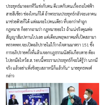
ประยุทธ์มาออกทีวีแข่งกับตน ดีเบตกับตนเรื่องรถไฟฟ้า
สายสีเขียว ช่องไหนก็ได้ ถ้าพระรมประยุทธ์กลัวจะเอาคน
มาช่วยด้วยก็ได้ แต่ผมจะไปคนเดียว ที่บอกว่าทำถูก
กฎหมาย ก็อยากถามว่า กฎหมายอะไร ถ้าแน่จริงคุณต่อ
สัญญาสัมปทานไปเลย แต่เดือนพฤษภาคมที่เปิดสภามา
พรรคพท.จะเปิดอภิปรายไม่ไว้วางใจตามมาตรา 151 ซึ่ง
การอภิปรายครั้งที่แล้วเจอกบฎธรรมนัสยังเกือบตาย ต้อง
ไปยกมือไหว้ส.ส. รอบนี้พระรามประยุทธ์ก็จะได้รู้ว่า นรกมี
จริง แล้วอย่าเพิ่งชิงยุบสภาหนีก็แล้วกัน“ นายยุทธพงศ์
กล่าว