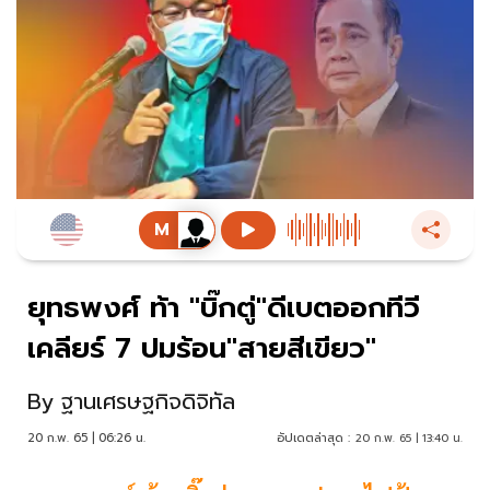
ยุทธพงศ์ ท้า "บิ๊กตู่"ดีเบตออกทีวี
เคลียร์ 7 ปมร้อน"สายสีเขียว"
By
ฐานเศรษฐกิจดิจิทัล
20 ก.พ. 65 | 06:26 น.
อัปเดตล่าสุด :
20 ก.พ. 65 | 13:40 น.