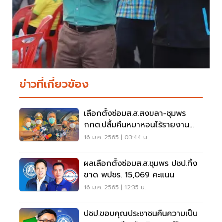
ข่าวที่เกี่ยวข้อง
เลือกตั้งซ่อมส.ส.สงขลา-ชุมพร
กกต.ปลื้มคืนหมาหอนไร้รายงาน
ทุจริต
16 ม.ค. 2565 | 03:44 น.
ผลเลือกตั้งซ่อมส.ส.ชุมพร ปชป.ทิ้ง
ขาด พปชร. 15,069 คะแนน
16 ม.ค. 2565 | 12:35 น.
ปชป.ขอบคุณประชาชนคืนความเป็น