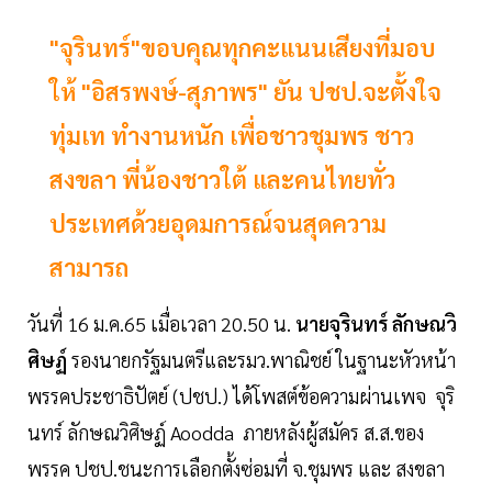
"จุรินทร์"ขอบคุณทุกคะแนนเสียงที่มอบ
ให้ "อิสรพงษ์-สุภาพร" ยัน ปชป.จะตั้งใจ
ทุ่มเท ทำงานหนัก เพื่อชาวชุมพร ชาว
สงขลา พี่น้องชาวใต้ และคนไทยทั่ว
ประเทศด้วยอุดมการณ์จนสุดความ
สามารถ
วันที่ 16 ม.ค.65 เมื่อเวลา 20.50 น.
นายจุรินทร์ ลักษณวิ
ศิษฏ์
รองนายกรัฐมนตรีและรมว.พาณิชย์ ในฐานะหัวหน้า
พรรคประชาธิปัตย์ (ปชป.) ได้โพสต์ข้อความผ่านเพจ จุริ
นทร์ ลักษณวิศิษฏ์ Aoodda ภายหลังผู้สมัคร ส.ส.ของ
พรรค ปชป.ชนะการเลือกตั้งซ่อมที่ จ.ชุมพร และ สงขลา