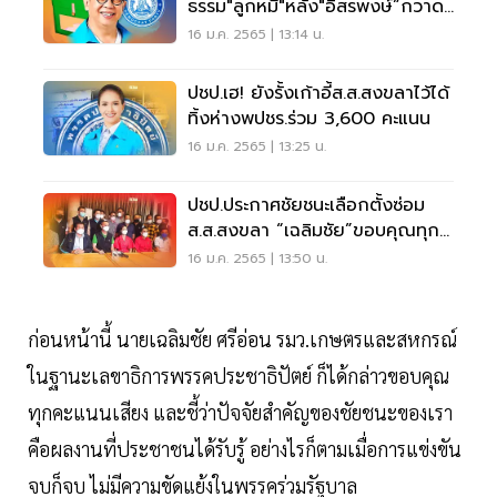
ธรรม"ลูกหมี"หลัง"อิสรพงษ์”กวาด
48,981 คะแนน
16 ม.ค. 2565 | 13:14 น.
ปชป.เฮ! ยังรั้งเก้าอี้ส.ส.สงขลาไว้ได้
ทิ้งห่างพปชร.ร่วม 3,600 คะแนน
16 ม.ค. 2565 | 13:25 น.
ปชป.ประกาศชัยชนะเลือกตั้งซ่อม
ส.ส.สงขลา “เฉลิมชัย”ขอบคุณทุก
คะแนนเสียง
16 ม.ค. 2565 | 13:50 น.
ก่อนหน้านี้ นายเฉลิมชัย ศรีอ่อน รมว.เกษตรและสหกรณ์
ในฐานะเลขาธิการพรรคประชาธิปัตย์ ก็ได้กล่าวขอบคุณ
ทุกคะแนนเสียง และชี้ว่าปัจจัยสำคัญของชัยชนะของเรา
คือผลงานที่ประชาชนได้รับรู้ อย่างไรก็ตามเมื่อการแข่งขัน
จบก็จบ ไม่มีความขัดแย้งในพรรคร่วมรัฐบาล